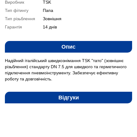
Виробник
TSK
Тип фітингу
Папа
Тип різьблення
Зовнішня
Гарантія
14 днів
Опис
Надійний італійський швидкознімання TSK "тато" (зовнішнє
різьблення) стандарту DN 7.5 для швидкого та герметичного
підключення пневмоінструменту. Забезпечує ефективну
роботу та довговічність.
Відгуки