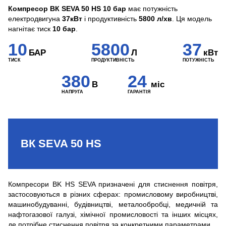
Компресор ВК SEVA 50 HS 10 бар
має потужність
електродвигуна
37кВт
і продуктивність
5800 л/хв
. Ця модель
нагнітає тиск
10 бар
.
10
5800
37
БАР
Л
кВт
ТИСК
ПРОДУКТИВНІСТЬ
ПОТУЖНІСТЬ
380
24
В
міс
НАПРУГА
ГАРАНТІЯ
ВК SEVA 50 HS
Компресори BK HS SEVA призначені для стиснення повітря,
застосовуються в різних сферах: промисловому виробництві,
машинобудуванні, будівництві, металообробці, медичній та
нафтогазової галузі, хімічної промисловості та інших місцях,
де потрібне стиснення повітря за конкретними параметрами.