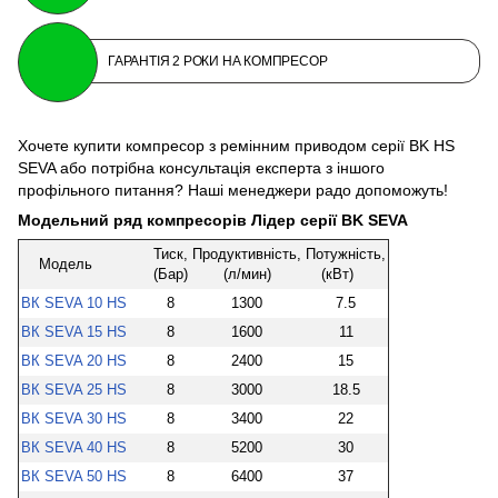
ГАРАНТІЯ 2 РОКИ НА КОМПРЕСОР
Хочете купити компресор з ремінним приводом серії BK HS
SEVA або потрібна консультація експерта з іншого
профільного питання? Наші менеджери радо допоможуть!
Модельний ряд компресорів Лідер серії BK SEVA
Тиск,
Продуктивність,
Потужність,
Модель
(Бар)
(л/мин)
(кВт)
ВК SEVA 10 HS
8
1300
7.5
ВК SEVA 15 HS
8
1600
11
ВК SEVA 20 HS
8
2400
15
ВК SEVA 25 HS
8
3000
18.5
ВК SEVA 30 HS
8
3400
22
ВК SEVA 40 HS
8
5200
30
ВК SEVA 50 HS
8
6400
37