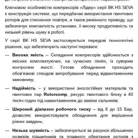
Ключовою особливістю компресорів «Лідер» серії BK HS SEVA
є конструкція системи, що передбачає використання гвинтових
роторів для стиснення повітря, а також ремінного приводу, що
забезпечує компактність установки, її високу продуктивність та
низький рівень шуму в роботі.
У серії BK HS SEVA застосовуються передові технологічні
рішення, що забезпечують наступні переваги:
Висока якість
– Складання компресорів здійснюється з
якісних комплектуючих, на сучасних лініях, із суворим
контролем якості. Готове обладнання проходить
обов'язкові стендові випробування перед відвантаженням
замовнику;
Надійність
–
у використанні зносостійких матеріалів та
гвинтових пар
Rotorcomp
, ресурс гвинтового блоку в 40
тисяч годин під навантаженням до заміни сальників
;
Широкий діапазон робочого тиску
– від 6 до 15 Бар,
дозволяє використовувати обладнання для вирішення
різних завдань;
Низька шумність
– забезпечується за рахунок збільшених
розмірів підшипників та плавного обертання роторів з