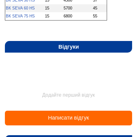
ВК SEVA 50 HS
15
4300
37
ВК SEVA 60 HS
15
5700
45
ВК SEVA 75 HS
15
6800
55
Відгуки
Додайте перший відгук
Написати відгук