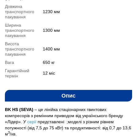
Довжина
транспортного
1230 мм
пакування
Ширина
транспортного
1300 мм
пакування
Висота
транспортного
1400 мм
пакування
Вага
650 кг
Гарантійний
12 міс
термін
Опис
BK HS (SEVA)
– це лінійка стаціонарних гвинтових
компресорів з ремінним приводом від українського бренду
«Лідер». У
серії
представлені ;моделі з різним рівнем
потужності (від 7,5 до 75 кВт) та продуктивності: від 0,7 до 13,6
3
м
/хв.