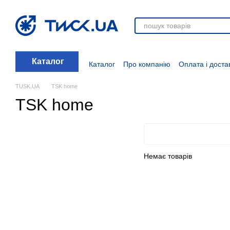
Перейти до основного контенту
Каталог
Каталог
Про компанію
Оплата і доста
Стати дилером
Відгуки про магазин
Вакансії
Додаткові матеріали
Блог
TUSK.UA
TSK home
TSK home
Немає товарів