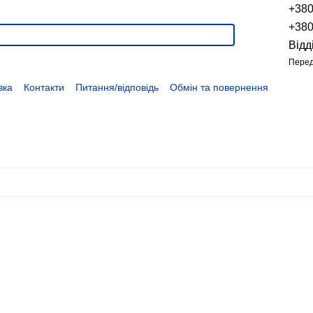
+38
+38
Відд
Перед
вка
Контакти
Питання/відповідь
Обмін та повернення
Новини
Про продукцію
Наші проекти
Наші партнери
Політика конфіденційності
Договір оферти
Розпродаж