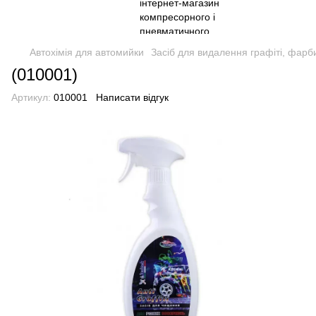
Автохімія для автомийки
Засіб для видалення графіті, фарби 
(010001)
Артикул:
010001
Написати відгук