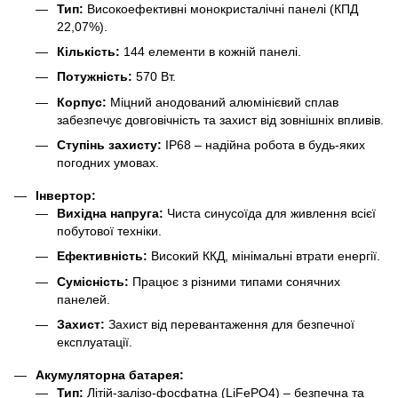
Тип:
Високоефективні монокристалічні панелі (КПД
22,07%).
Кількість:
144 елементи в кожній панелі.
Потужність:
570 Вт.
Корпус:
Міцний анодований алюмінієвий сплав
забезпечує довговічність та захист від зовнішніх впливів.
Ступінь захисту:
IP68 – надійна робота в будь-яких
погодних умовах.
Інвертор:
Вихідна напруга:
Чиста синусоїда для живлення всієї
побутової техніки.
Ефективність:
Високий ККД, мінімальні втрати енергії.
Сумісність:
Працює з різними типами сонячних
панелей.
Захист:
Захист від перевантаження для безпечної
експлуатації.
Акумуляторна батарея:
Тип:
Літій-залізо-фосфатна (LiFePO4) – безпечна та