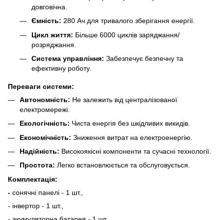
довговічна.
Ємність:
280 Ач для тривалого зберігання енергії.
Цикл життя:
Більше 6000 циклів заряджання/
розряджання.
Система управління:
Забезпечує безпечну та
ефективну роботу.
Переваги системи:
Автономність:
Не залежить від централізованої
електромережі.
Екологічність:
Чиста енергія без шкідливих викидів.
Економічність:
Зниження витрат на електроенергію.
Надійність:
Високоякісні компоненти та сучасні технології.
Простота:
Легко встановлюється та обслуговується.
Комплектація:
-
сонячні панелі - 1 шт.,
- інвертор - 1 шт.,
- акумуляторна батарея - 1 шт.,