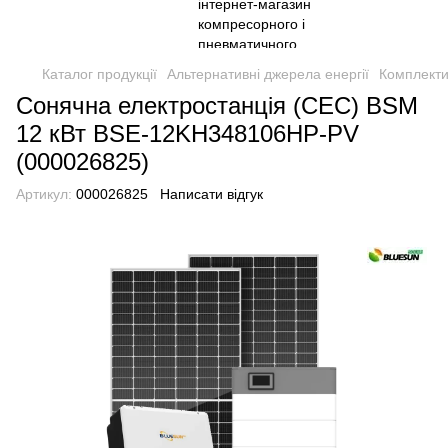
Каталог продукції
Альтернативні джерела енергії
Комплекти
Сонячна електростанція (СЕС) BSM
12 кВт BSE-12KH348106HP-PV
(000026825)
Артикул:
000026825
Написати відгук