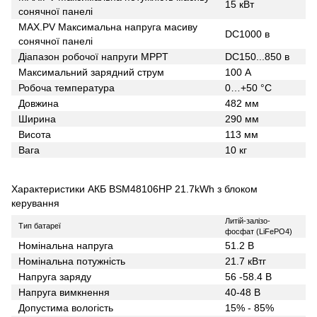
15 кВт
сонячної панелі
MAX.PV Максимальна напруга масиву
DC1000 в
сонячної панелі
Діапазон робочої напруги MPPT
DC150...850 в
Максимальний зарядний струм
100 А
Робоча температура
0…+50 °С
Довжина
482 мм
Ширина
290 мм
Висота
113 мм
Вага
10 кг
Характеристики АКБ BSM48106HP 21.7kWh з блоком
керування
Литій-залізо-
Тип батареї
фосфат (LiFePO4)
Номінальна напруга
51.2 В
Номінальна потужність
21.7 кВтг
Напруга заряду
56 -58.4 В
Напруга вимкнення
40-48 В
Допустима вологість
15% - 85%