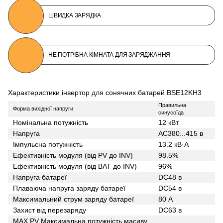
ШВИДКА ЗАРЯДКА
НЕ ПОТРІБНА КІМНАТА ДЛЯ ЗАРЯДЖАННЯ
Характеристики інвертор для сонячних батарей BSE12KH3
Правильна
Форма вихідної напруги
синусоїда
Номінальна потужність
12 кВт
Напруга
AC380...415 в
Імпульсна потужність
13.2 кВ·А
Ефективність модуля (від PV до INV)
98.5%
Ефективність модуля (від BAT до INV)
96%
Напруга батареї
DC48 в
Плаваюча напруга заряду батареї
DC54 в
Максимальний струм заряду батареї
80 А
Захист від перезаряду
DC63 в
MAX.PV Максимальна потужність масиву