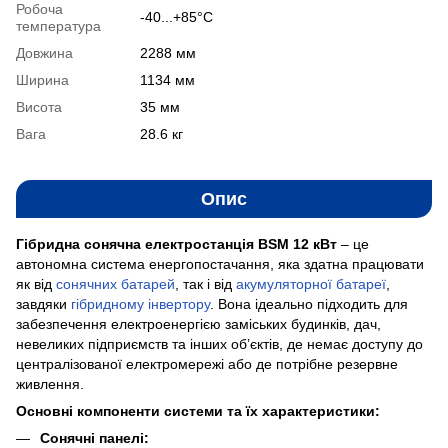
Робоча
-40...+85°C
температура
Довжина
2288 мм
Ширина
1134 мм
Висота
35 мм
Вага
28.6 кг
Опис
Гібридна сонячна електростанція BSM 12 кВт
– це
автономна система енергопостачання, яка здатна працювати
як від
сонячних батарей
, так і від
акумуляторної батареї
,
завдяки
гібридному інвертору
. Вона ідеально підходить для
забезпечення електроенергією заміських будинків, дач,
невеликих підприємств та інших об’єктів, де немає доступу до
централізованої електромережі або де потрібне резервне
живлення.
Основні компоненти системи та їх характеристики:
Сонячні панелі: