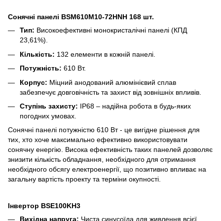
Сонячні панелі BSM610M10-72HNH
168 шт.
Тип:
Високоефективні монокристалічні панелі (КПД
23,61%).
Кількість:
132 елементи в кожній панелі.
Потужність:
610 Вт.
Корпус:
Міцний анодований алюмінієвий сплав
забезпечує довговічність та захист від зовнішніх впливів.
Ступінь захисту:
IP68 – надійна робота в будь-яких
погодних умовах.
Сонячні панелі потужністю 610 Вт - це вигідне рішення для
тих, хто хоче максимально ефективно використовувати
сонячну енергію. Висока ефективність таких панелей дозволяє
знизити кількість обладнання, необхідного для отримання
необхідного обсягу електроенергії, що позитивно впливає на
загальну вартість проекту та терміни окупності.
Інвертор BSE100KH3
Вихідна напруга:
Чиста синусоїда для живлення всієї