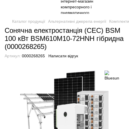
Каталог продукції
Альтернативні джерела енергії
Комплекти
Сонячна електростанція (СЕС) BSM
100 кВт BSM610M10-72HNH гібридна
(0000268265)
Артикул:
0000268265
Написати відгук