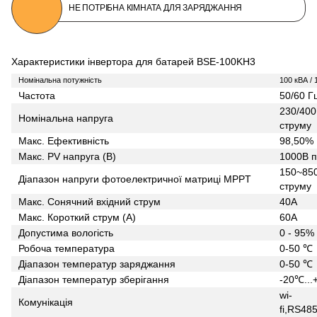
НЕ ПОТРІБНА КІМНАТА ДЛЯ ЗАРЯДЖАННЯ
Характеристики інвертора для батарей BSE-100KH3
Номінальна потужність
100 кВА / 
Частота
50/60 Г
230/400
Номінальна напруга
струму
Макс. Ефективність
98,50%
Макс. PV напруга (В)
1000В п
150~850
Діапазон напруги фотоелектричної матриці MPPT
струму
Макс. Сонячний вхідний струм
40А
Макс. Короткий струм (A)
60А
Допустима вологість
0 - 95%
Робоча температура
0-50 ℃
Діапазон температур заряджання
0-50 ℃
Діапазон температур зберігання
-20℃..
wi-
Комунікація
fi,RS48