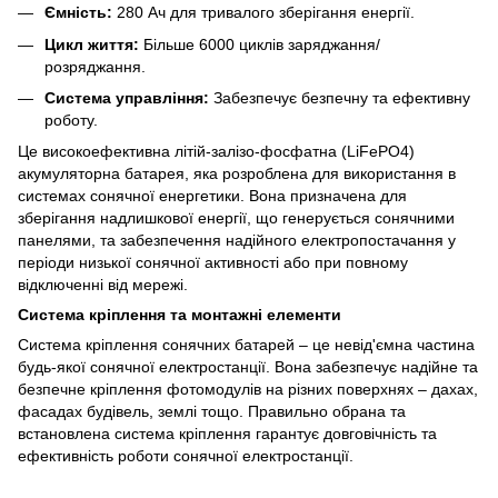
Ємність:
280 Ач для тривалого зберігання енергії.
Цикл життя:
Більше 6000 циклів заряджання/
розряджання.
Система управління:
Забезпечує безпечну та ефективну
роботу.
Це високоефективна літій-залізо-фосфатна (LiFePO4)
акумуляторна батарея, яка розроблена для використання в
системах сонячної енергетики. Вона призначена для
зберігання надлишкової енергії, що генерується сонячними
панелями, та забезпечення надійного електропостачання у
періоди низької сонячної активності або при повному
відключенні від мережі.
Система кріплення та монтажні елементи
Система кріплення сонячних батарей – це невід'ємна частина
будь-якої сонячної електростанції. Вона забезпечує надійне та
безпечне кріплення фотомодулів на різних поверхнях – дахах,
фасадах будівель, землі тощо. Правильно обрана та
встановлена ​​система кріплення гарантує довговічність та
ефективність роботи сонячної електростанції.