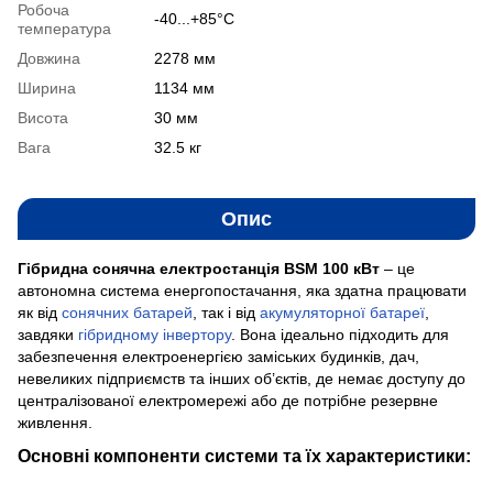
Робоча
-40...+85°C
температура
Довжина
2278 мм
Ширина
1134 мм
Висота
30 мм
Вага
32.5 кг
Опис
Гібридна сонячна електростанція BSM 100 кВт
– це
автономна система енергопостачання, яка здатна працювати
як від
сонячних батарей
, так і від
акумуляторної батареї
,
завдяки
гібридному інвертору
. Вона ідеально підходить для
забезпечення електроенергією заміських будинків, дач,
невеликих підприємств та інших об’єктів, де немає доступу до
централізованої електромережі або де потрібне резервне
живлення.
Основні компоненти системи та їх характеристики: