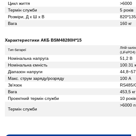
Цикл життя
>6000
Термін служби
5 років
Розміри, Д x Ш x В
820*13
Вага
160 кг
Характеристики АКБ BSM48280H*15
Літій-зал
Тип батареї
(LiFePO4)
Номінальна напруга
51,2 В
Номінальна ємність
100.31 
Діапазон напруги
44,8~57
Макс. струм заряду/розряду
100 А
Зв'язок
RS485/
Вага
453,5 кг
Проектний термін служби
10 рокі
>6000 п
Термін служби