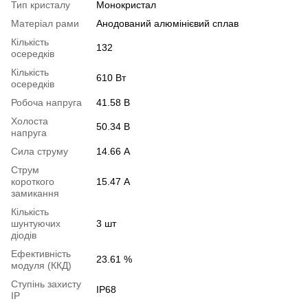
Тип кристалу
Монокристал
Матеріал рами
Анодований алюмінієвий сплав
Кількість
132
осередків
Кількість
610 Вт
осередків
Робоча напруга
41.58 В
Холоста
50.34 В
напруга
Сила струму
14.66 А
Струм
короткого
15.47 А
замикання
Кількість
шунтуючих
3 шт
діодів
Ефективність
23.61 %
модуля (ККД)
Ступінь захисту
IP68
IP