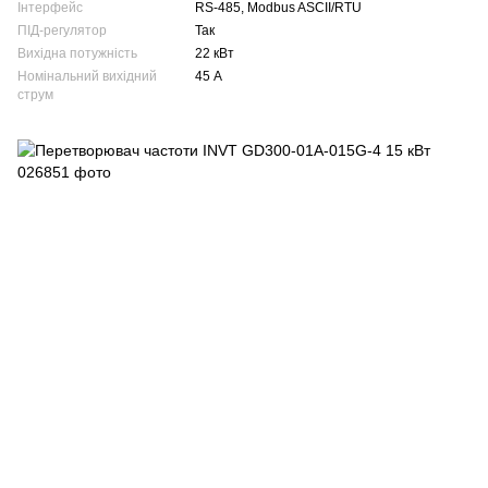
Інтерфейс
RS-485, Modbus ASCII/RTU
ПІД-регулятор
Так
Вихідна потужність
22 кВт
Номінальний вихідний
45 А
струм