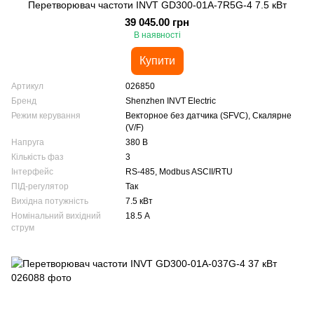
Перетворювач частоти INVT GD300-01A-7R5G-4 7.5 кВт
39 045.00 грн
В наявності
Купити
Артикул
026850
Бренд
Shenzhen INVT Electric
Режим керування
Векторное без датчика (SFVC), Скалярне
(V/F)
Напруга
380 В
Кількість фаз
3
Інтерфейс
RS-485, Modbus ASCII/RTU
ПІД-регулятор
Так
Вихідна потужність
7.5 кВт
Номінальний вихідний
18.5 А
струм