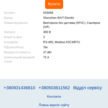
Купити
Артикул
026088
Бренд
Shenzhen INVT Electric
Режим керування
Векторное без датчика (SFVC), Скалярне
(V/F)
Напруга
380 В
Кількість фаз
3
Інтерфейс
RS-485, Modbus ASCII/RTU
ПІД-регулятор
Так
Вихідна потужність
37 кВт
Номінальний вихідний
75 А
струм
+380931436810
+380503611562
Відділ сервісу
Контакти
Повна версія сайту