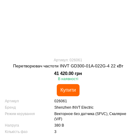
Артикул: 026061
Перетворювач частоти INVT GD300-01A-022G-4 22 кВт
41 420.00 грн
В наявності
Купити
Артикул
026061
Бренд
Shenzhen INVT Electric
Режим керування
Векторное без датчика (SFVC), Скалярне
(V/F)
Напруга
380 В
Кількість фаз
3