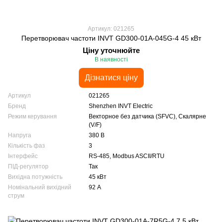
Артикул: 021265
Перетворювач частоти INVT GD300-01A-045G-4 45 кВт
Ціну уточнюйте
В наявності
Дізнатися ціну
Артикул
021265
Бренд
Shenzhen INVT Electric
Режим керування
Векторное без датчика (SFVC), Скалярне
(V/F)
Напруга
380 В
Кількість фаз
3
Інтерфейс
RS-485, Modbus ASCII/RTU
ПІД-регулятор
Так
Вихідна потужність
45 кВт
Номінальний вихідний
92 А
струм