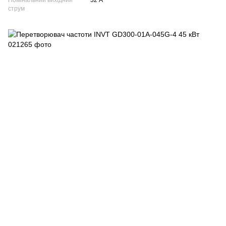
Номінальний вихідний
32 А
струм