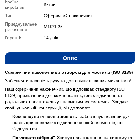
Країна
Китай
виробник
Тип
Сферичний наконечник
Приєднувальне
M10*1.25
різьблення
Гарантія
14 днів
Опис
Сферичний наконечник з отвором для мастила (ISO 8139)
Забезпечте плавність руху та довговічність ваших механізмів!
Наш сферичний наконечник, що відповідає стандарту ISO
8139, призначений для компенсації кутових відхилень та
радіальних навантажень у пневматичних системах. Завдяки
своїй унікальній конструкції, він дозволяє:
Компенсувати неспіввісність
: Забезпечує плавний рух
навіть при невеликих відхиленнях осей елементів, що
з'єднуються.
Поглинати вібрації
: Знижує навантаження на систему та