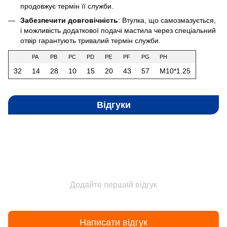
продовжує термін її служби.
Забезпечити довговічність
: Втулка, що самозмазується,
і можливість додаткової подачі мастила через спеціальний
отвір гарантують тривалий термін служби.
PA
PB
PC
PD
PE
PF
PG
PH
32
14
28
10
15
20
43
57
M10*1.25
Відгуки
Додайте перший відгук
Написати відгук