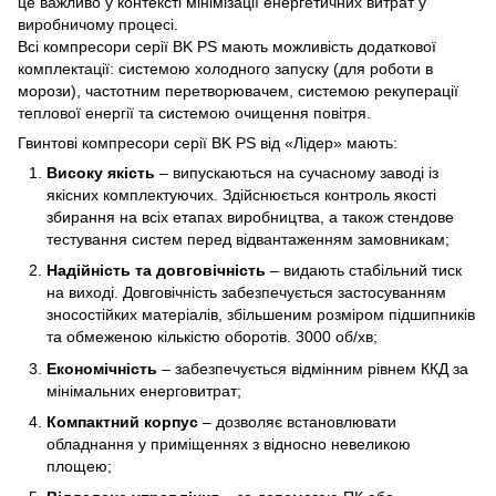
це важливо у контексті мінімізації енергетичних витрат у
виробничому процесі.
Всі компресори серії BK PS мають можливість додаткової
комплектації: системою холодного запуску (для роботи в
морози), частотним перетворювачем, системою рекуперації
теплової енергії та системою очищення повітря.
Гвинтові компресори серії BK PS від «Лідер» мають:
Високу якість
– випускаються на сучасному заводі із
якісних комплектуючих. Здійснюється контроль якості
збирання на всіх етапах виробництва, а також стендове
тестування систем перед відвантаженням замовникам;
Надійність та довговічність
– видають стабільний тиск
на виході. Довговічність забезпечується застосуванням
зносостійких матеріалів, збільшеним розміром підшипників
та обмеженою кількістю оборотів. 3000 об/хв;
Економічність
– забезпечується відмінним рівнем ККД за
мінімальних енерговитрат;
Компактний корпус
– дозволяє встановлювати
обладнання у приміщеннях з відносно невеликою
площею;