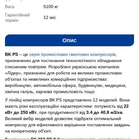
Вага
5100 кг
Гарантійний
12 міс
термін
Опис
BK PS
– це
серія промислових гвинтових компресорів
,
призначених для постачання технологічного обладнання
стисненим повітрям. Розроблені українською компанією
«Лідер», призначені для роботи на великих промислових
об'єктах та невеликих комерційних підприємствах:
виробництво, автомобільна сфера, будівництво, медицина,
хімічна галузь, харчова промисловість тощо
У лінійці компресорів BK PS представлено 12 моделей. Вони
мають різні експлуатаційні характеристики: потужність від
22
кВт до 250 кВт
, при продуктивності від
3.4 до 40.8 м3/хв
.
Великий вибір моделей дозволяє підібрати оптимальний
компресор для ефективного вирішення поставлених завдань
на конкретному об'єкті.