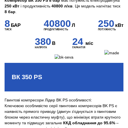
Компресор ВК 350 PS 8 бар
має потужність електродвигуна
250 кВт
і продуктивність
40800 л/хв
. Ця модель нагнітає тиск
8 бар
.
8
40800
250
БАР
Л
кВт
ТИСК
ПРОДУКТИВНІСТЬ
ПОТУЖНІСТЬ
380
24
В
міс
НАПРУГА
ГАРАНТІЯ
ВК 350 PS
Гвинтові компресори Лідер BK PS особливості:
Ключовою особливістю серії гвинтових компресорів BK PS є
наявність прямого приводу (двигун з'єднується з гвинтовим
блоком через еластичну муфту), що мінімізує втрати крутного
моменту та підвищує загальне
ККД обладнання до 95.6%
–