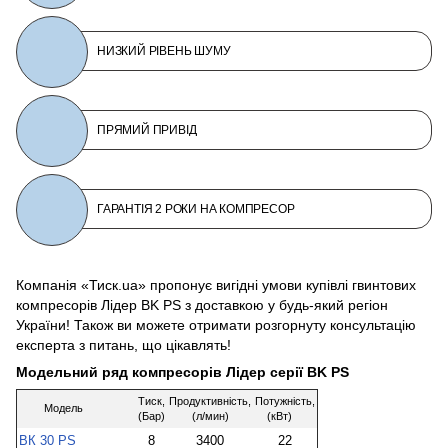
НИЗКИЙ РІВЕНЬ ШУМУ
ПРЯМИЙ ПРИВІД
ГАРАНТІЯ 2 РОКИ НА КОМПРЕСОР
Компанія «Тиск.ua» пропонує вигідні умови купівлі гвинтових
компресорів Лідер BK PS з доставкою у будь-який регіон
України! Також ви можете отримати розгорнуту консультацію
експерта з питань, що цікавлять!
Модельний ряд компресорів Лідер серії BK PS
Тиск,
Продуктивність,
Потужність,
Модель
(Бар)
(л/мин)
(кВт)
ВК 30 PS
8
3400
22