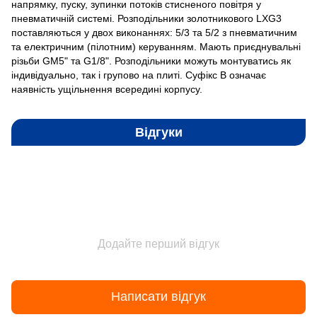
напрямку, пуску, зупинки потоків стисненого повітря у
пневматичній системі. Розподільники золотникового LXG3
поставляються у двох виконаннях: 5/3 та 5/2 з пневматичним
та електричним (пілотним) керуванням. Мають приєднувальні
різьби GM5" та G1/8". Розподільники можуть монтуватись як
індивідуально, так і групово на плиті. Суфікс B означає
наявність ущільнення всередині корпусу.
Відгуки
Додайте перший відгук
Написати відгук