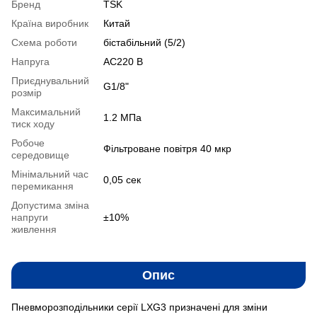
Бренд
TSK
Країна виробник
Китай
Схема роботи
бістабільний (5/2)
Напруга
AC220 В
Приєднувальний
G1/8"
розмір
Максимальний
1.2 MПа
тиск ходу
Робоче
Фільтроване повітря 40 мкр
середовище
Мінімальний час
0,05 сек
перемикання
Допустима зміна
напруги
±10%
живлення
Опис
Пневморозподільники серії LXG3 призначені для зміни