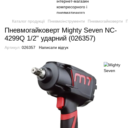
Каталог продукції
Пневмоінструменти
Пневмогайковерти
П
Пневмогайковерт Mighty Seven NC-
4299Q 1/2" ударний (026357)
Артикул:
026357
Написати відгук