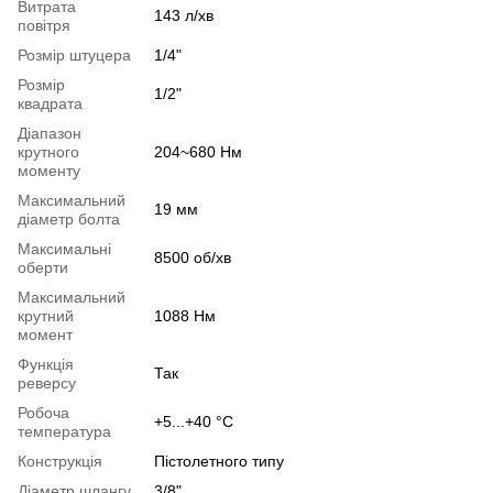
Витрата
143 л/хв
повітря
Розмір штуцера
1/4"
Розмір
1/2"
квадрата
Діапазон
крутного
204~680 Нм
моменту
Максимальний
19 мм
діаметр болта
Максимальні
8500 об/хв
оберти
Максимальний
крутний
1088 Нм
момент
Функція
Так
реверсу
Робоча
+5...+40 °С
температура
Конструкція
Пістолетного типу
Діаметр шлангу
3/8"