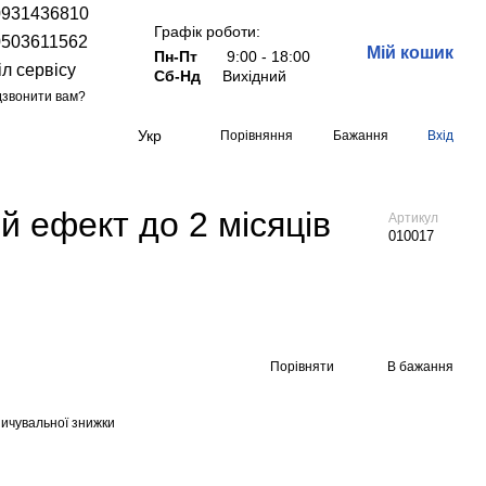
0931436810
Графік роботи:
0503611562
Мій кошик
Пн-Пт
9:00 - 18:00
іл сервісу
Сб-Нд
Вихідний
звонити вам?
Укр
Порівняння
Бажання
Вхід
й ефект до 2 місяців
Артикул
010017
Порівняти
В бажання
ичувальної знижки