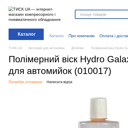
Перейти до основного контенту
Каталог
Каталог
Про компанію
Оплата і доста
Стати дилером
Відгуки про магазин
Вакансії
Додаткові матеріали
Блог
TUSK.UA
Автохімія для автомийки
Дітейлінг
Полімерний віск Hydro G
Полімерний віск Hydro Gala
для автомийок (010017)
Потребує уточнення
Написати відгук