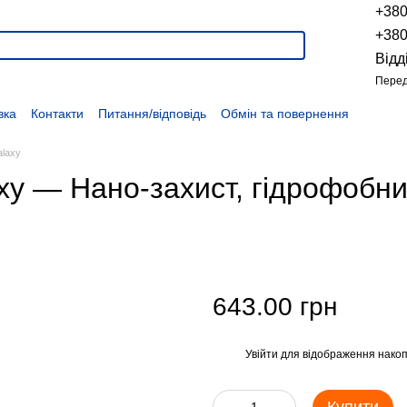
+38
+38
Відд
Перед
вка
Контакти
Питання/відповідь
Обмін та повернення
Новини
Про продукцію
Наші проекти
Наші партнери
Політика конфіденційності
Договір оферти
Розпродаж
alaxy
xy — Нано-захист, гідрофобни
643.00 грн
Увійти
для відображення накоп
%