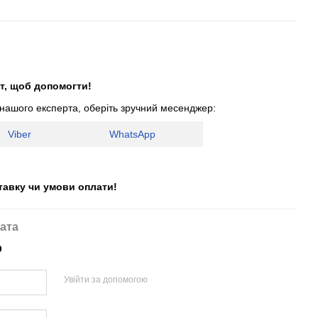
т, щоб допомогти!
 нашого експерта, оберіть зручний месенджер:
Viber
WhatsApp
тавку чи умови оплати!
ата
р
Увійти за допомогою