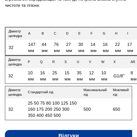
чистоти та гігієни.
Діаметр
A
B
C
D
E
F
G
H
I
циліндра
147
44
76
27
30
14
16
22
17
32
мм
мм
мм
мм
мм
мм
мм
мм
мм
Діаметр
P
Q
R
S
U
V
W
X
AR
циліндра
10
16
25
15
35
12
10
8
32
G1/8"
мм
мм
мм
мм
мм
мм
мм
мм
Діаметр
Максимальний
Можливий
Стандартний хід
циліндра
хід
хід
25 50 75 80 100 125 150
32
160 175 200 250 300
500
650
350 400 450 500
Відгуки