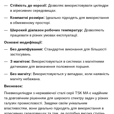
Стійкість до корозії:
Дозволяє використовувати циліндри
в агресивних середовищах.
Компактні розміри:
Ідеально підходять для використання
в обмеженому просторі.
Широкий діапазон робочих температур:
Дозволяють
працювати в різних умовах експлуатації.
Основні модифікації:
Без демпфування:
Стандартне виконання для більшості
застосувань.
З магнітом:
Використовуються в системах з магнітними
датчиками для визначення положення поршня.
Без магніту:
Використовуються у випадках, коли наявність
магніту небажана.
Висновок:
Пневмоциліндри з нержавіючої сталі серії TSK МА є надійним
та довговічним рішенням для широкого спектру задач у різних
галузях промисловості. Завдяки своїм унікальним
властивостям, вони ідеально підходять для використання в
агресивних середовищах та там, де потрібна висока ступінь