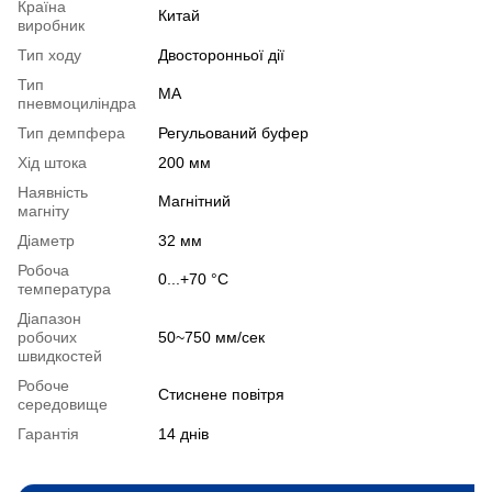
Країна
Китай
виробник
Тип ходу
Двосторонньої дії
Тип
MA
пневмоциліндра
Тип демпфера
Регульований буфер
Хід штока
200 мм
Наявність
Магнітний
магніту
Діаметр
32 мм
Робоча
0...+70 °С
температура
Діапазон
робочих
50~750 мм/сек
швидкостей
Робоче
Стиснене повітря
середовище
Гарантія
14 днів