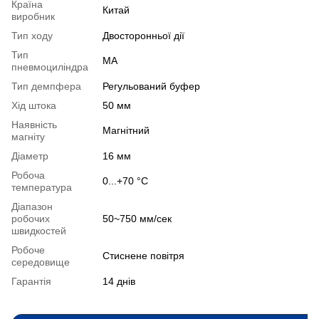
Країна
Китай
виробник
Тип ходу
Двосторонньої дії
Тип
MA
пневмоциліндра
Тип демпфера
Регульований буфер
Хід штока
50 мм
Наявність
Магнітний
магніту
Діаметр
16 мм
Робоча
0...+70 °С
температура
Діапазон
робочих
50~750 мм/сек
швидкостей
Робоче
Стиснене повітря
середовище
Гарантія
14 днів