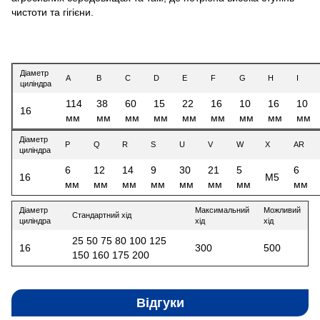
чистоти та гігієни.
Діаметр
A
B
C
D
E
F
G
H
I
циліндра
114
38
60
15
22
16
10
16
10
16
мм
мм
мм
мм
мм
мм
мм
мм
мм
Діаметр
P
Q
R
S
U
V
W
X
AR
циліндра
6
12
14
9
30
21
5
6
16
M5
мм
мм
мм
мм
мм
мм
мм
мм
Діаметр
Максимальний
Можливий
Стандартний хід
циліндра
хід
хід
25 50 75 80 100 125
16
300
500
150 160 175 200
Відгуки