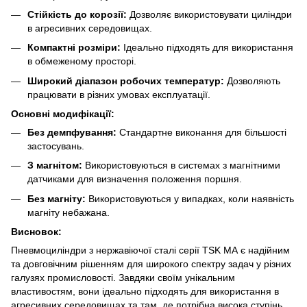
Стійкість до корозії:
Дозволяє використовувати циліндри
в агресивних середовищах.
Компактні розміри:
Ідеально підходять для використання
в обмеженому просторі.
Широкий діапазон робочих температур:
Дозволяють
працювати в різних умовах експлуатації.
Основні модифікації:
Без демпфування:
Стандартне виконання для більшості
застосувань.
З магнітом:
Використовуються в системах з магнітними
датчиками для визначення положення поршня.
Без магніту:
Використовуються у випадках, коли наявність
магніту небажана.
Висновок:
Пневмоциліндри з нержавіючої сталі серії TSK МА є надійним
та довговічним рішенням для широкого спектру задач у різних
галузях промисловості. Завдяки своїм унікальним
властивостям, вони ідеально підходять для використання в
агресивних середовищах та там, де потрібна висока ступінь