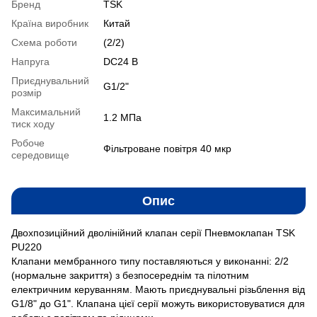
Бренд
TSK
Країна виробник
Китай
Схема роботи
(2/2)
Напруга
DC24 В
Приєднувальний
G1/2"
розмір
Максимальний
1.2 MПа
тиск ходу
Робоче
Фільтроване повітря 40 мкр
середовище
Опис
Двохпозиційний дволінійний клапан серії Пневмоклапан TSK
PU220
Клапани мембранного типу поставляються у виконанні: 2/2
(нормальне закриття) з безпосереднім та пілотним
електричним керуванням. Мають приєднувальні різьблення від
G1/8" до G1". Клапана цієї серії можуть використовуватися для