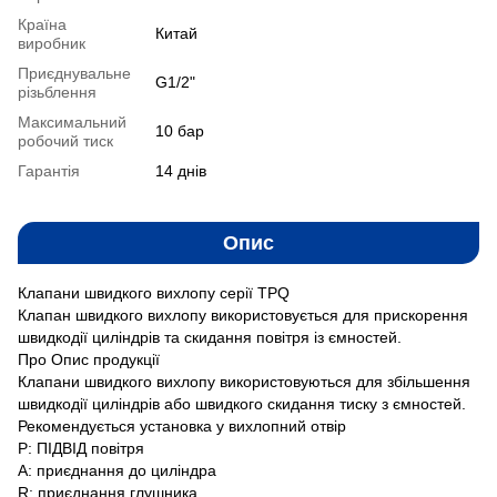
Країна
Китай
виробник
Приєднувальне
G1/2"
різьблення
Максимальний
10 бар
робочий тиск
Гарантія
14 днів
Опис
Клапани швидкого вихлопу серії TPQ
Клапан швидкого вихлопу використовується для прискорення
швидкодії циліндрів та скидання повітря із ємностей.
Про Опис продукції
Клапани швидкого вихлопу використовуються для збільшення
швидкодії циліндрів або швидкого скидання тиску з ємностей.
Рекомендується установка у вихлопний отвір
Р: ПІДВІД повітря
А: приєднання до циліндра
R: приєднання глушника