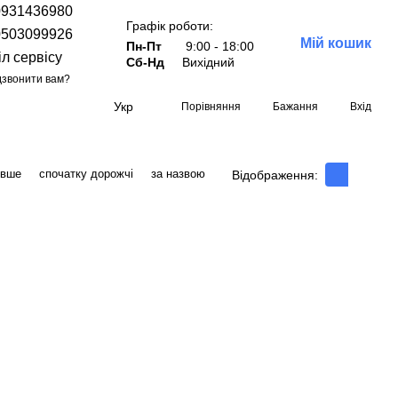
0931436980
Графік роботи:
0503099926
Мій кошик
Пн-Пт
9:00 - 18:00
іл сервісу
Сб-Нд
Вихідний
звонити вам?
Укр
Порівняння
Бажання
Вхід
евше
спочатку дорожчі
за назвою
Відображення: