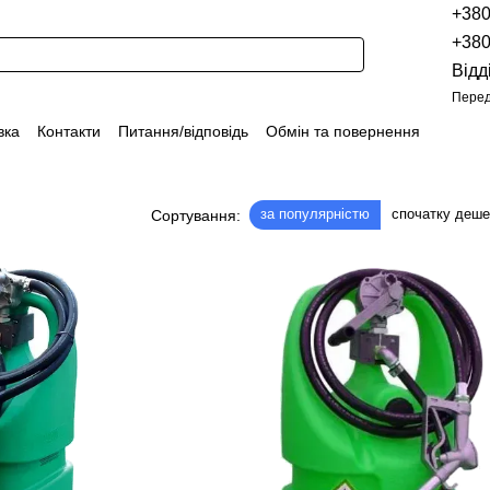
+38
+38
Відд
Перед
вка
Контакти
Питання/відповідь
Обмін та повернення
Новини
Про продукцію
Наші проекти
Наші партнери
Політика конфіденційності
Договір оферти
Розпродаж
за популярністю
спочатку деш
Сортування: