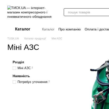
Перейти до основного контенту
Каталог
Каталог
Про компанію
Оплата і доста
Стати дилером
Відгуки про магазин
TUSK.UA
Каталог продукції
Міні АЗС
Вакансії
Додаткові матеріали
Блог
Міні АЗС
Розділ
Міні АЗС
2
Наявність
Потребує уточнення
2