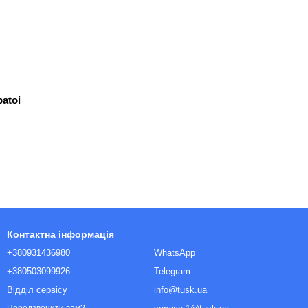
atoi
Контактна інформація
+380931436980
WhatsApp
+380503099926
Telegram
Відділ сервісу
info@tusk.ua