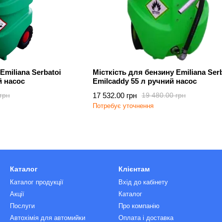
Emiliana Serbatoi
Місткість для бензину Emiliana Serb
й насос
Emilcaddy 55 л ручний насос
17 532.00 грн
грн
19 480.00 грн
Потребує уточнення
Каталог
Клієнтам
Каталог продукції
Вхід до кабінету
Акції
Каталог
Послуги
Про компанію
Автохімія для автомийки
Оплата і доставка