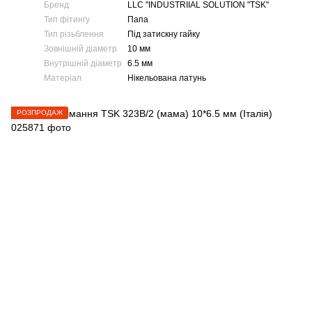
Бренд
LLC "INDUSTRIIAL SOLUTION "TSK"
Тип фітингу
Папа
Тип різьблення
Під затискну гайку
Зовнішній діаметр
10 мм
Внутрішній діаметр
6.5 мм
Матеріал
Нікельована латунь
РОЗПРОДАЖ