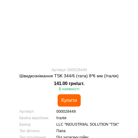
Артикул: 000028449
Швидкознімання TSK 344/6 (тата) 8*6 мм (Італія)
141.00 грн/шт.
В наявності
Купити
Артикул
000028449
Країна виробник
Італія
Бренд
LLC "INDUSTRIIAL SOLUTION "TSK"
Тип фітингу
Папа
Тип різьблення
Під затискну гайку