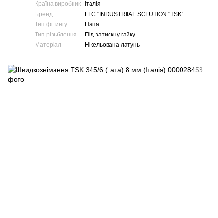
Країна виробник
Італія
Бренд
LLC "INDUSTRIIAL SOLUTION "TSK"
Тип фітингу
Папа
Тип різьблення
Під затискну гайку
Матеріал
Нікельована латунь