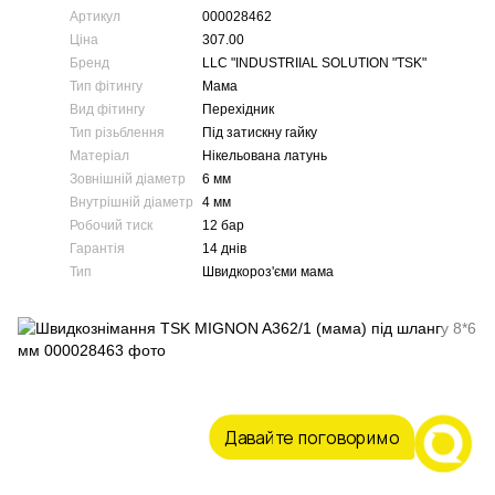
Артикул
000028462
Ціна
307.00
Бренд
LLC "INDUSTRIIAL SOLUTION "TSK"
Тип фітингу
Мама
Вид фітингу
Перехідник
Тип різьблення
Під затискну гайку
Матеріал
Нікельована латунь
Зовнішній діаметр
6 мм
Внутрішній діаметр
4 мм
Робочий тиск
12 бар
Гарантія
14 днів
Тип
Швидкороз'єми мама
Давайте поговоримо