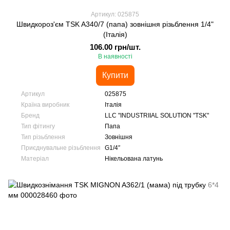
Артикул: 025875
Швидкороз'єм TSK A340/7 (папа) зовнішня різьблення 1/4"
(Італія)
106.00 грн/шт.
В наявності
Купити
Артикул
025875
Країна виробник
Італія
Бренд
LLC "INDUSTRIIAL SOLUTION "TSK"
Тип фітингу
Папа
Тип різьблення
Зовнішня
Приєднувальне різьблення
G1/4″
Матеріал
Нікельована латунь