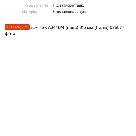
Тип різьблення
Під затискну гайку
Матеріал
Нікельована латунь
РОЗПРОДАЖ