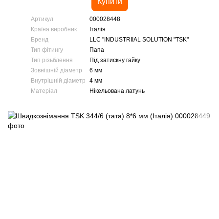
Купити
Артикул
000028448
Країна виробник
Італія
Бренд
LLC "INDUSTRIIAL SOLUTION "TSK"
Тип фітингу
Папа
Тип різьблення
Під затискну гайку
Зовнішній діаметр
6 мм
Внутрішній діаметр
4 мм
Матеріал
Нікельована латунь