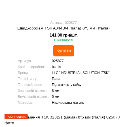
Артикул: 025877
Швидкороз'єм TSK A344B/4 (папа) 8*5 мм (Італія)
141.00 грн/шт.
В наявності
Купити
Артикул
025877
Країна виробник
Італія
Бренд
LLC "INDUSTRIIAL SOLUTION "TSK"
Тип фітингу
Папа
Тип різьблення
Під затискну гайку
Зовнішній діаметр
8 мм
Внутрішній діаметр
5 мм
Матеріал
Нікельована латунь
РОЗПРОДАЖ