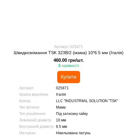
Артикул: 025871
Швидкознімання TSK 323В/2 (мама) 10*6.5 мм (Італія)
460.00 грн/шт.
В наявності
Купити
Артикул
025871
Країна виробник
Італія
Бренд
LLC "INDUSTRIIAL SOLUTION "TSK"
Тип фітингу
Мама
Тип різьблення
Під затискну гайку
Зовнішній діаметр
10 мм
Внутрішній діаметр
6.5 мм
Матеріал
Нікельована латунь