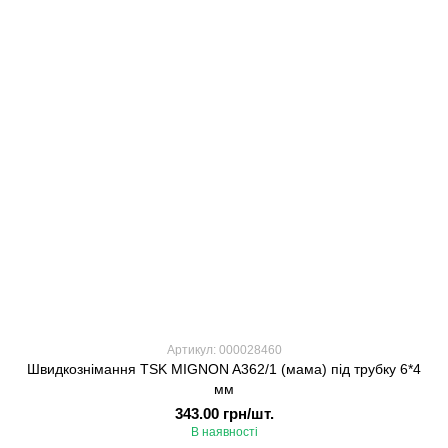
Артикул: 000028460
Швидкознімання TSK MIGNON A362/1 (мама) під трубку 6*4
мм
343.00 грн/шт.
В наявності