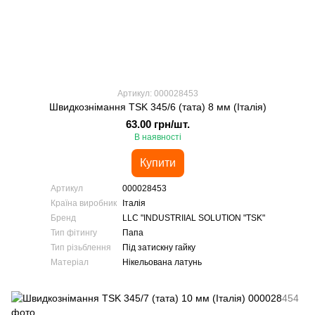
Артикул: 000028453
Швидкознімання TSK 345/6 (тата) 8 мм (Італія)
63.00 грн/шт.
В наявності
Купити
Артикул
000028453
Країна виробник
Італія
Бренд
LLC "INDUSTRIIAL SOLUTION "TSK"
Тип фітингу
Папа
Тип різьблення
Під затискну гайку
Матеріал
Нікельована латунь