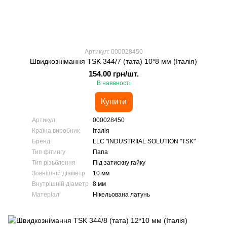
Артикул: 000028450
Швидкознімання TSK 344/7 (тата) 10*8 мм (Італія)
154.00 грн/шт.
В наявності
Купити
Артикул
000028450
Країна виробник
Італія
Бренд
LLC "INDUSTRIIAL SOLUTION "TSK"
Тип фітингу
Папа
Тип різьблення
Під затискну гайку
Зовнішній діаметр
10 мм
Внутрішній діаметр
8 мм
Матеріал
Нікельована латунь