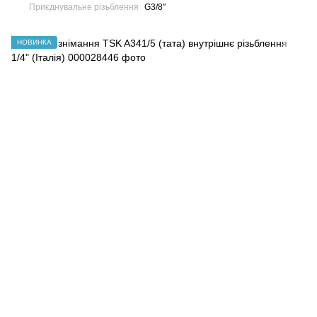
Приєднувальне різьблення
G3/8″
НОВИНКА