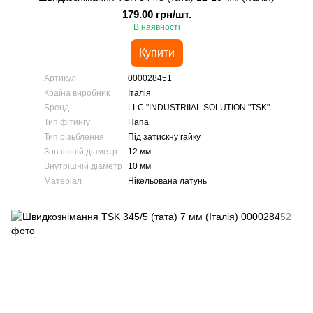
179.00 грн/шт.
В наявності
Купити
Артикул
000028451
Країна виробник
Італія
Бренд
LLC "INDUSTRIIAL SOLUTION "TSK"
Тип фітингу
Папа
Тип різьблення
Під затискну гайку
Зовнішній діаметр
12 мм
Внутрішній діаметр
10 мм
Матеріал
Нікельована латунь