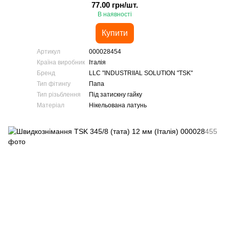
77.00 грн/шт.
В наявності
Купити
Артикул
000028454
Країна виробник
Італія
Бренд
LLC "INDUSTRIIAL SOLUTION "TSK"
Тип фітингу
Папа
Тип різьблення
Під затискну гайку
Матеріал
Нікельована латунь