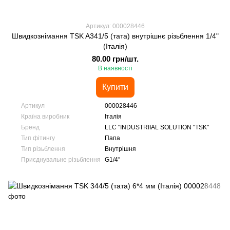
Артикул: 000028446
Швидкознімання TSK A341/5 (тата) внутрішнє різьблення 1/4"
(Італія)
80.00 грн/шт.
В наявності
Купити
Артикул
000028446
Країна виробник
Італія
Бренд
LLC "INDUSTRIIAL SOLUTION "TSK"
Тип фітингу
Папа
Тип різьблення
Внутрішня
Приєднувальне різьблення
G1/4″