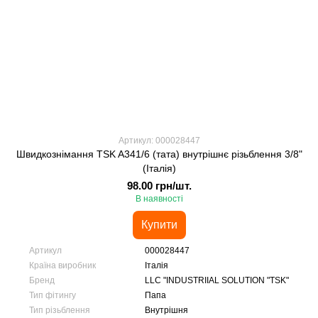
Артикул: 000028447
Швидкознімання TSK A341/6 (тата) внутрішнє різьблення 3/8"
(Італія)
98.00 грн/шт.
В наявності
Купити
Артикул
000028447
Країна виробник
Італія
Бренд
LLC "INDUSTRIIAL SOLUTION "TSK"
Тип фітингу
Папа
Тип різьблення
Внутрішня