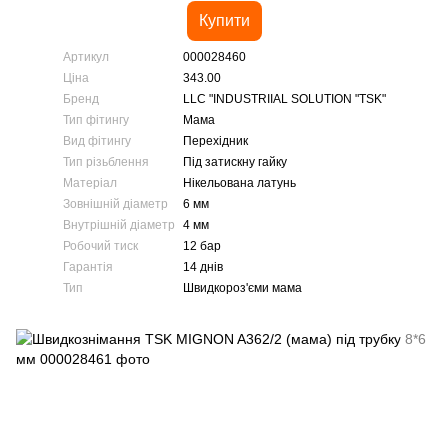
Купити
Артикул
000028460
Ціна
343.00
Бренд
LLC "INDUSTRIIAL SOLUTION "TSK"
Тип фітингу
Мама
Вид фітингу
Перехідник
Тип різьблення
Під затискну гайку
Матеріал
Нікельована латунь
Зовнішній діаметр
6 мм
Внутрішній діаметр
4 мм
Робочий тиск
12 бар
Гарантія
14 днів
Тип
Швидкороз'єми мама