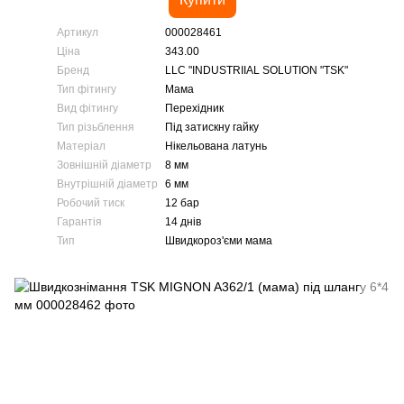
Артикул
000028461
Ціна
343.00
Бренд
LLC "INDUSTRIIAL SOLUTION "TSK"
Тип фітингу
Мама
Вид фітингу
Перехідник
Тип різьблення
Під затискну гайку
Матеріал
Нікельована латунь
Зовнішній діаметр
8 мм
Внутрішній діаметр
6 мм
Робочий тиск
12 бар
Гарантія
14 днів
Тип
Швидкороз'єми мама