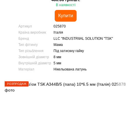
В наявності
Купити
Артикул
025870
Країна виробник
Італія
Бренд
LLC "INDUSTRIIAL SOLUTION "TSK"
Тип фітингу
Мама
Тип різьблення
Під затискну гайку
Зовнішній діаметр
8 мм
Внутрішній діаметр
5 мм
Матеріал
Нікельована латунь
РОЗПРОДАЖ