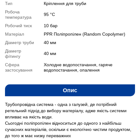
Тип
Кріплення для труби
Робоча
95 °C
температура
Робочий тиск
10 бар
Матеріал
PPR Поліпропілен (Random Copolymer)
Діаметр труби
40 мм
Діаметр
40 мм
фітингу
Сфера
Холодне водопостачання, гаряче
застосування
водопостачання, опалення
Опис
Трубопровідна система - одна з галузей, де потрібний
ретельний підхід до вибору матеріалу, адже якість системи
впливає на якість води.
Сьогодні поліпропілен відноситься до одного з найбільш
сучасних матеріалів, оскільки є екологічно чистим продуктом,
до того ж має низку переважних