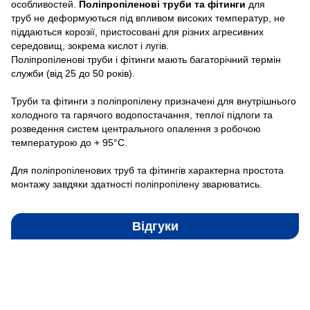
особливостей.
Поліпропіленові труби та фітинги
для
труб
не деформуються під впливом високих температур, не
піддаються корозії, пристосовані для різних агресивних
середовищ, зокрема кислот і лугів.
Поліпропіленові труби і фітинги мають багаторічний термін
служби (від 25 до 50 років).
Труби та фітинги з поліпропілену призначені для внутрішнього
холодного та гарячого водопостачання, теплої підлоги та
розведення систем центрального опалення з робочою
температурою до + 95°С.
Для поліпропіленових труб та фітингів характерна простота
монтажу завдяки здатності поліпропілену зварюватись.
Відгуки