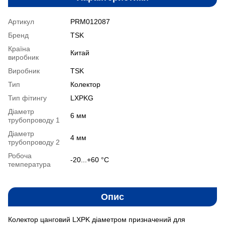
Артикул
PRM012087
Бренд
TSK
Країна
Китай
виробник
Виробник
TSK
Тип
Колектор
Тип фітингу
LXPKG
Діаметр
6 мм
трубопроводу 1
Діаметр
4 мм
трубопроводу 2
Робоча
-20...+60 °С
температура
Опис
Колектор цанговий LXPK діаметром призначений для