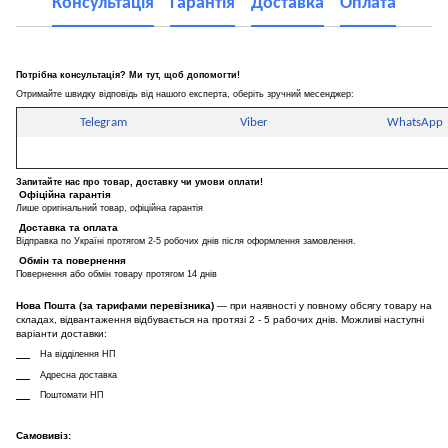
Консультація
Гарантія
Доставка
Оплата
Потрібна консультація? Ми тут, щоб допомогти!
Отримайте швидку відповідь від нашого експерта, оберіть зручний месенджер:
Telegram
Viber
WhatsApp
Запитайте нас про товар, доставку чи умови оплати!
Офіційна гарантія
Лише оригінальний товар, офіційна гарантія
Доставка та оплата
Відправка по Україні протягом 2-5 робочих днів після оформлення замовлення.
Обмін та повернення
Повернення або обмін товару протягом 14 днів
Нова Пошта (за тарифами перевізника)
— при наявності у повному обсягу товару на
складах, відвантаження відбувається на протязі 2 - 5 рабочих днів. Можливі наступні
варіанти доставки:
На відділення НП
Адресна доставка
Поштомати НП
Самовивіз: