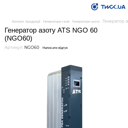
Генератор 
Каталог продукції
Генератори газів
Генератори азоту
Генератор азоту ATS NGO 60
(NGO60)
Артикул:
NGO60
Написати відгук