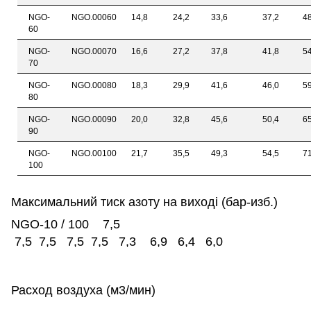
NGO-
NGO.00060
14,8
24,2
33,6
37,2
4
60
NGO-
NGO.00070
16,6
27,2
37,8
41,8
5
70
NGO-
NGO.00080
18,3
29,9
41,6
46,0
5
80
NGO-
NGO.00090
20,0
32,8
45,6
50,4
6
90
NGO-
NGO.00100
21,7
35,5
49,3
54,5
7
100
Максимальний тиск азоту на виході (бар-изб.)
NGО-10 / 100 7,5
7,5 7,5 7,5 7,5 7,3 6,9 6,4 6,0
Расход воздуха (м3/мин)