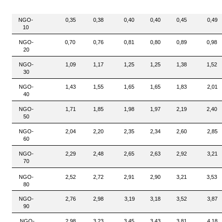
NGO-
0,35
0,38
0,40
0,40
0,45
0,49
10
NGO-
0,70
0,76
0,81
0,80
0,89
0,98
20
NGO-
1,09
1,17
1,25
1,25
1,38
1,52
30
NGO-
1,43
1,55
1,65
1,65
1,83
2,01
40
NGO-
1,71
1,85
1,98
1,97
2,19
2,40
50
NGO-
2,04
2,20
2,35
2,34
2,60
2,85
60
NGO-
2,29
2,48
2,65
2,63
2,92
3,21
70
NGO-
2,52
2,72
2,91
2,90
3,21
3,53
80
NGO-
2,76
2,98
3,19
3,18
3,52
3,87
90
NGO-
2,98
3,23
3,45
3,43
3,81
4,18