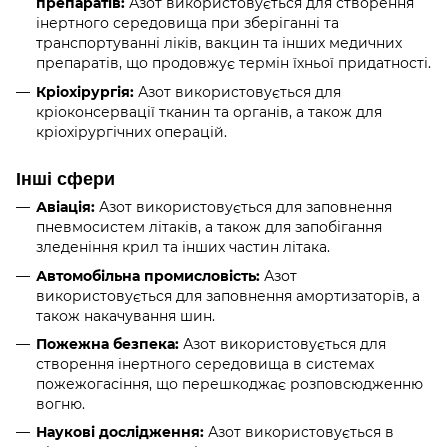
препаратів:
Азот використовується для створення
інертного середовища при зберіганні та
транспортуванні ліків, вакцин та інших медичних
препаратів, що продовжує термін їхньої придатності.
Кріохірургія:
Азот використовується для
кріоконсервації тканин та органів, а також для
кріохірургічних операцій.
Інші сфери
Авіація:
Азот використовується для заповнення
пневмосистем літаків, а також для запобігання
зледеніння крил та інших частин літака.
Автомобільна промисловість:
Азот
використовується для заповнення амортизаторів, а
також накачування шин.
Пожежна безпека:
Азот використовується для
створення інертного середовища в системах
пожежогасіння, що перешкоджає розповсюдженню
вогню.
Наукові дослідження:
Азот використовується в