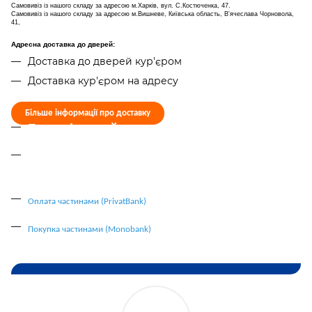
Самовивіз із нашого складу за адресою м.Харків, вул. С.Костюченка, 47.
Самовивіз із нашого складу за адресою м.Вишневе, Київська область, В'ячеслава Чорновола,
41,
Адресна доставка до дверей:
Доставка до дверей кур'єром
Доставка кур'єром на адресу
Більше інформації про доставку
Безготівковий розрахунок (ФОП/ТОВ)
Онлайн-оплата банківською картою
(LiqPay)
Оплата частинами (PrivatBank)
Покупка частинами (Monobank)