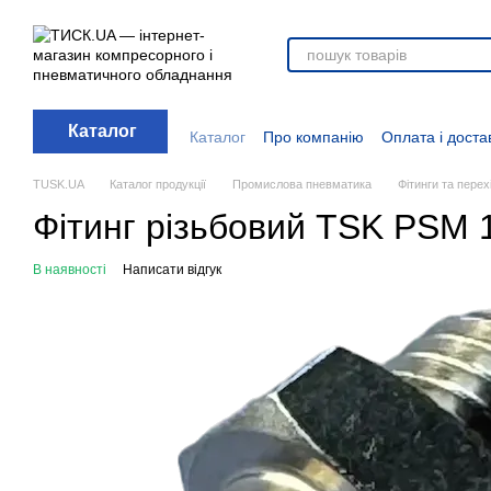
Перейти до основного контенту
Каталог
Каталог
Про компанію
Оплата і доста
Стати дилером
Відгуки про магазин
Вакансії
Додаткові матеріали
Блог
TUSK.UA
Каталог продукції
Промислова пневматика
Фітинги та перех
Фітинг різьбовий TSK PSM 1
В наявності
Написати відгук