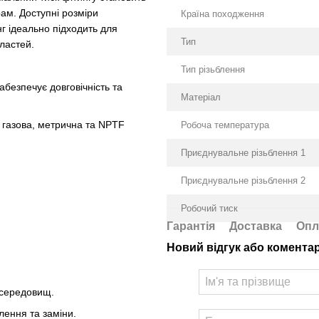
ам. Доступні розміри
Країна походження
інг ідеально підходить для
Тип
ластей.
Тип різьблення
абезпечує довговічність та
Матеріал
а газова, метрична та NPTF
Робоча температура
Приєднувальне різьблення 1
Приєднувальне різьблення 2
Робочий тиск
Гарантія
Доставка
Опл
Новий відгук або комента
а середовищ.
лення та заміни.