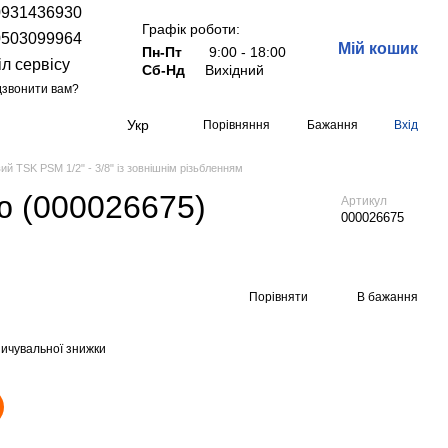
0931436930
Графік роботи:
0503099964
Мій кошик
Пн-Пт
9:00 - 18:00
іл сервісу
Сб-Нд
Вихідний
звонити вам?
Укр
Порівняння
Бажання
Вхід
вий TSK PSM 1/2" - 3/8" із зовнішнім різьбленням
ою (000026675)
Артикул
000026675
Порівняти
В бажання
ичувальної знижки