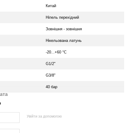
Китай
Ніпель перехідний
Зовнішня - зовнішня
Нікельована латунь
-20...+60 °С
G1/2"
G3/8"
40 бар
ата
р
Увійти за допомогою