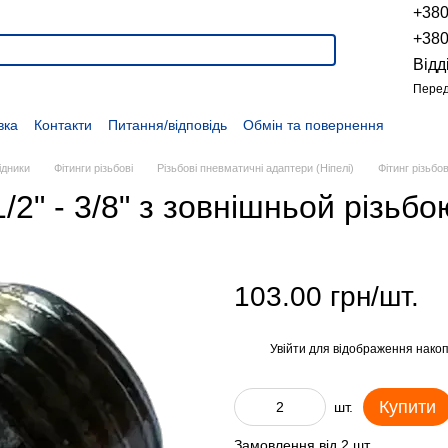
+38
+38
Відд
Перед
вка
Контакти
Питання/відповідь
Обмін та повернення
Новини
Про продукцію
Наші проекти
Наші партнери
Політика конфіденційності
Договір оферти
Розпродаж
ідники
Фітинги різьбові
Різьбові пневматичні адаптери (Ніпелі)
Фітинг різьбо
/2" - 3/8" з зовнішньой різьб
103.00 грн/шт.
Увійти
для відображення накоп
%
Купити
шт.
Замовлення від 2 шт.