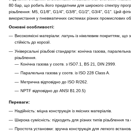
80 бар, що робить його придатним для широкого спектру прогр
різьблення: M5, G1/8", G1/4", G3/8", G1/2", G3/4", G1". Цей фіт
використання у пневматичних системах різних промислових об
Основні особливості:
Високоякісні матеріали: латунь із нікелевим покриттям, що з
стійкість до корозії.
Універсальні різьбові стандарти: конічна газова, паралельн
різьблення.
Конічна газова у соотв. з ISO7.1, BS 21, DIN 2999.
Паралельна газова у соотв. із ISO 228 Class A.
Метрична відповідно до ISO R/262.
NPTF відповідно до ANSI B1.20.5)
Переваги:
Надійність: міцна конструкція із якісних матеріалів.
Широка сумісність: підходить для різних типів різьблення т
Простота установки: зручна конструкція для легкого встанов