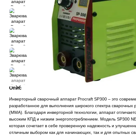
Опис
Инверторный сварочный аппарат Procraft SP300 – это совреме
разработанное для выполнения широкого спектра сварочных р
(MMA). Благодаря инверторной технологии, аппарат отличаетс
высоким КПД и низким энергопотреблением. Модель SP300 NE
которая сочетает в себе проверенную надежность и улучшенн
отличным выбором как для начинающих, так и для опытных св