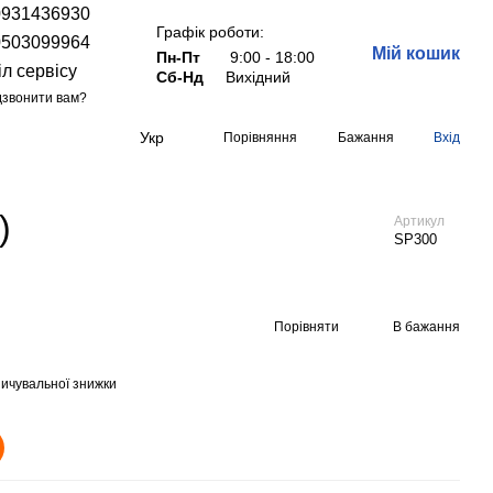
0931436930
Графік роботи:
0503099964
Мій кошик
Пн-Пт
9:00 - 18:00
іл сервісу
Сб-Нд
Вихідний
звонити вам?
Укр
Порівняння
Бажання
Вхід
)
Артикул
SP300
Порівняти
В бажання
ичувальної знижки