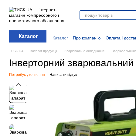
Перейти до основного контенту
Каталог
Каталог
Про компанію
Оплата і доста
Стати дилером
Відгуки про магазин
Вакансії
Додаткові матеріали
Блог
TUSK.UA
Каталог продукції
Зварювальне обладнання
Зварювальні і
Інверторний зварювальний 
Потребує уточнення
Написати відгук