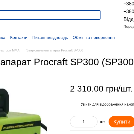
+38
+38
Відд
Перед
вка
Контакти
Питання/відповідь
Обмін та повернення
Новини
Про продукцію
Наші проекти
Наші партнери
Політика конфіденційності
Договір оферти
Розпродаж
нвертори MMA
Зварювальний апарат Procraft SP300
апарат Procraft SP300 (SP300
2 310.00 грн/шт.
Увійти
для відображення накоп
%
Купити
шт.