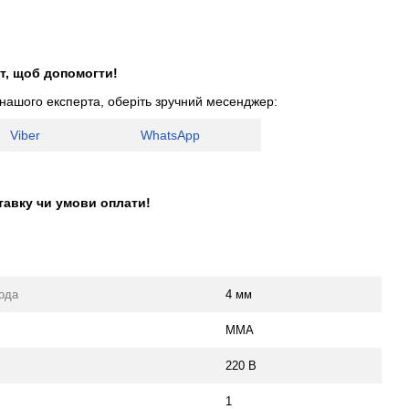
т, щоб допомогти!
 нашого експерта, оберіть зручний месенджер:
Viber
WhatsApp
тавку чи умови оплати!
ода
4 мм
MMA
220 В
1