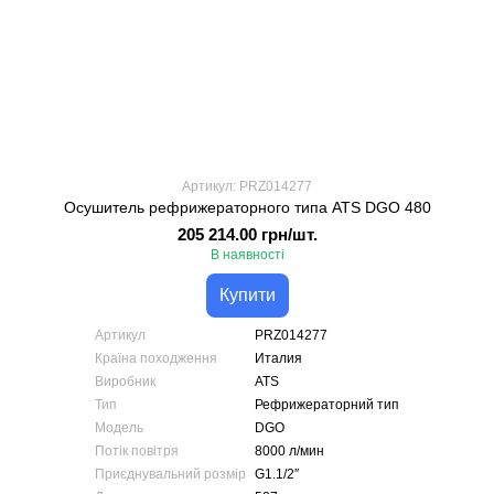
Артикул: PRZ014277
Осушитель рефрижераторного типа ATS DGO 480
205 214.00 грн/шт.
В наявності
Купити
Артикул
PRZ014277
Країна походження
Италия
Виробник
ATS
Тип
Рефрижераторний тип
Модель
DGO
Потік повітря
8000 л/мин
Приєднувальний розмір
G1.1/2″