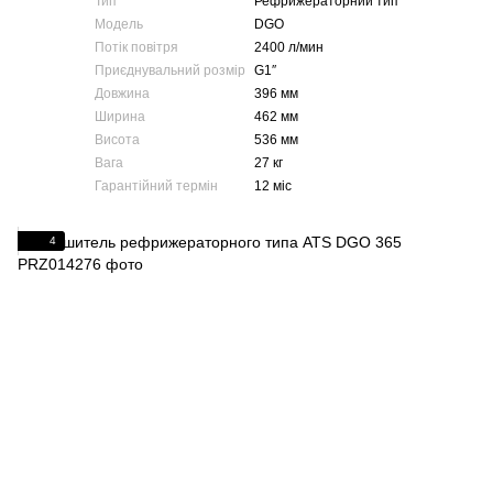
Тип
Рефрижераторний тип
Модель
DGO
Потік повітря
2400 л/мин
Приєднувальний розмір
G1″
Довжина
396 мм
Ширина
462 мм
Висота
536 мм
Вага
27 кг
Гарантійний термін
12 міс
4