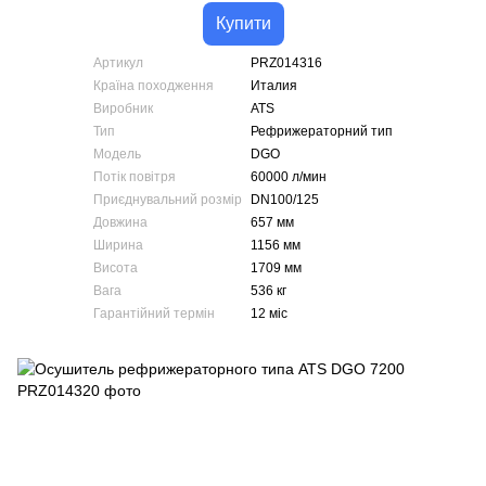
Купити
Артикул
PRZ014316
Країна походження
Италия
Виробник
ATS
Тип
Рефрижераторний тип
Модель
DGO
Потік повітря
60000 л/мин
Приєднувальний розмір
DN100/125
Довжина
657 мм
Ширина
1156 мм
Висота
1709 мм
Вага
536 кг
Гарантійний термін
12 міс