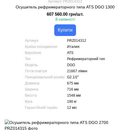
Артикул: PRZ014312
Осушитель рефрижераторного типа ATS DGO 1300
607 560.00 грн/шт.
В наявності
Купити
Артикул
PRZ014312
Країна походження
Италия
Виробник
ATS
Тип
Рефрижераторний тип
Модель
DGO
Потік повітря
21667 л/мин
Приєднувальний розмір
G2.1/2″
Довжина
675 мм
Ширина
716 мм
Висота
1548 мм
Вага
190 кг
Гарантійний термін
12 міс