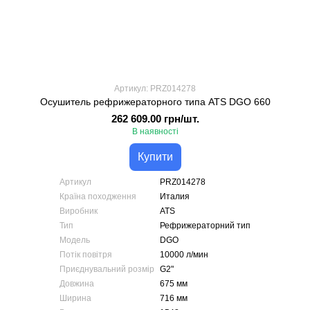
Артикул: PRZ014278
Осушитель рефрижераторного типа ATS DGO 660
262 609.00 грн/шт.
В наявності
Купити
Артикул
PRZ014278
Країна походження
Италия
Виробник
ATS
Тип
Рефрижераторний тип
Модель
DGO
Потік повітря
10000 л/мин
Приєднувальний розмір
G2"
Довжина
675 мм
Ширина
716 мм