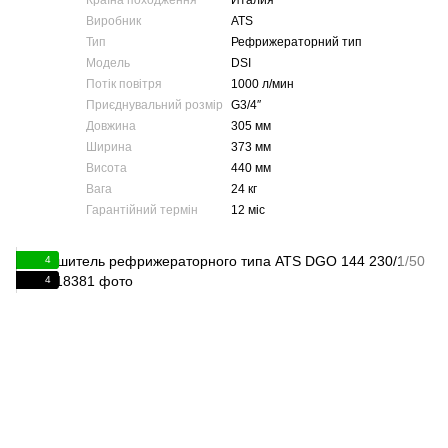
Країна походження
Италия
Виробник
ATS
Тип
Рефрижераторний тип
Модель
DSI
Потік повітря
1000 л/мин
Приєднувальний розмір
G3/4″
Довжина
305 мм
Ширина
373 мм
Висота
440 мм
Вага
24 кг
Гарантійний термін
12 міс
4
4