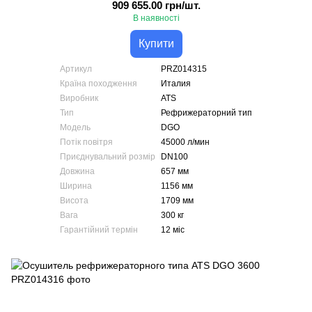
909 655.00 грн/шт.
В наявності
Купити
Артикул
PRZ014315
Країна походження
Италия
Виробник
ATS
Тип
Рефрижераторний тип
Модель
DGO
Потік повітря
45000 л/мин
Приєднувальний розмір
DN100
Довжина
657 мм
Ширина
1156 мм
Висота
1709 мм
Вага
300 кг
Гарантійний термін
12 міс