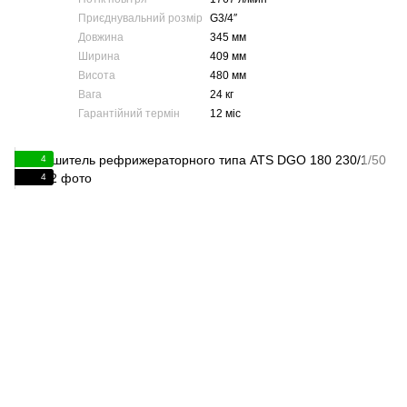
Приєднувальний розмір
G3/4″
Довжина
345 мм
Ширина
409 мм
Висота
480 мм
Вага
24 кг
Гарантійний термін
12 міс
4
4