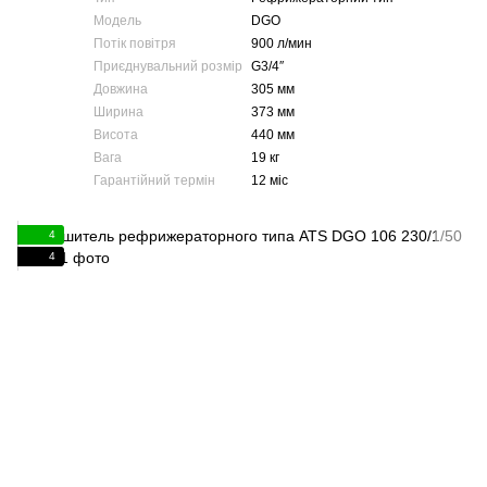
Модель
DGO
Потік повітря
900 л/мин
Приєднувальний розмір
G3/4″
Довжина
305 мм
Ширина
373 мм
Висота
440 мм
Вага
19 кг
Гарантійний термін
12 міс
4
4