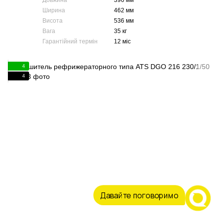
Довжина
396 мм
Ширина
462 мм
Висота
536 мм
Вага
35 кг
Гарантійний термін
12 міс
4
4
Давайте поговоримо