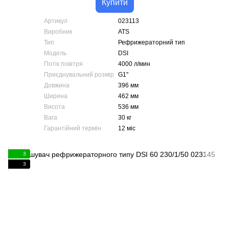
Купити
Артикул
023113
Виробник
ATS
Тип
Рефрижераторний тип
Модель
DSI
Потік повітря
4000 л/мин
Приєднувальний розмір
G1"
Довжина
396 мм
Ширина
462 мм
Висота
536 мм
Вага
30 кг
Гарантійний термін
12 міс
3
3