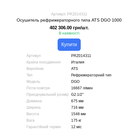
Артикул: PRZ014311
Осушитель рефрижераторного типа ATS DGO 1000
402 306.00 грн/шт.
В наявності
Купити
Артикул
PRZ014311
Країна походження
Италия
Виробник
ATS
Тип
Рефрижераторний тип
Модель
DGO
Потік повітря
16667 л/мин
Приєднувальний розмір
G2.1/2″
Довжина
675 мм
Ширина
716 мм
Висота
1548 мм
Вага
175 кг
Гарантійний термін
12 міс