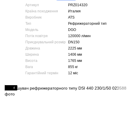
Артикул
PRZ014320
Країна походження
Италия
Виробник
ATS
Тип
Рефрижераторний тип
Модель
DGO
Потік повітря
120000 л/мин
Приєднувальний розмір
DN150
Довжина
2225 мм
Ширина
1406 мм
Висота
1765 мм
Вага
855 кг
Гарантійний термін
12 міс
4