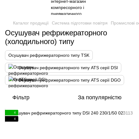
Каталог продукції
Система підготовки повітря
Промислові о
Осушувач рефрижераторного
(холодильного) типу
Осушувач рефрижераторного типу TSK
Осушувач рефрижераторного типу ATS серії DSI
Осушувач рефрижераторного типу ATS серії DGO
Фільтр
За популярністю
4
4