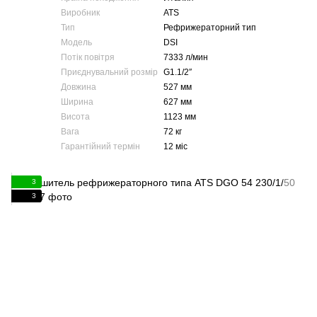
Виробник
ATS
Тип
Рефрижераторний тип
Модель
DSI
Потік повітря
7333 л/мин
Приєднувальний розмір
G1.1/2″
Довжина
527 мм
Ширина
627 мм
Висота
1123 мм
Вага
72 кг
Гарантійний термін
12 міс
3
3