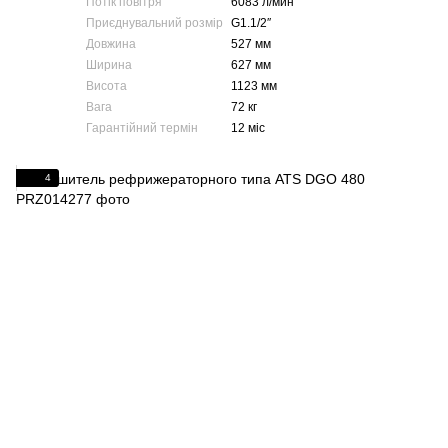
Потік повітря
6083 л/мин
Приєднувальний розмір
G1.1/2″
Довжина
527 мм
Ширина
627 мм
Висота
1123 мм
Вага
72 кг
Гарантійний термін
12 міс
4