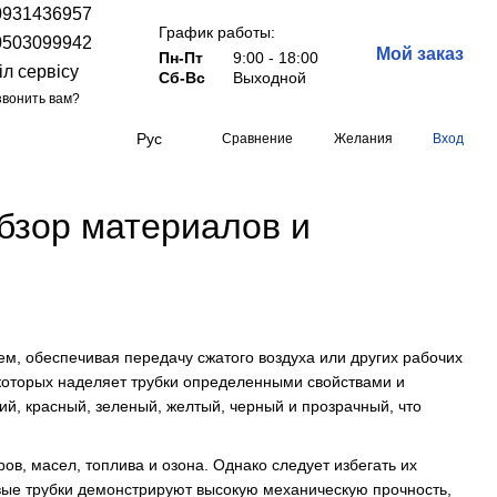
0931436957
График работы:
0503099942
Мой заказ
Пн-Пт
9:00 - 18:00
іл сервісу
Сб-Вс
Выходной
вонить вам?
Рус
Сравнение
Желания
Вход
бзор материалов и
, обеспечивая передачу сжатого воздуха или других рабочих
которых наделяет трубки определенными свойствами и
й, красный, зеленый, желтый, черный и прозрачный, что
в, масел, топлива и озона. Однако следует избегать их
вые трубки демонстрируют высокую механическую прочность,