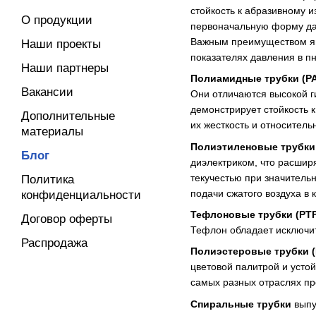
стойкость к абразивному и
О продукции
первоначальную форму даж
Важным преимуществом явл
Наши проекты
показателях давления в п
Наши партнеры
Полиамидные трубки (PA
Вакансии
Они отличаются высокой г
демонстрирует стойкость 
Дополнительные
их жесткость и относитель
материалы
Полиэтиленовые трубки 
Блог
диэлектриком, что расшир
текучестью при значитель
Политика
подачи сжатого воздуха в 
конфиденциальности
Тефлоновые трубки (PT
Договор оферты
Тефлон обладает исключит
Распродажа
Полиэстеровые трубки (
цветовой палитрой и усто
самых разных отраслях пр
Спиральные трубки
выпу