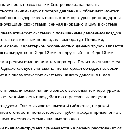
ластичность позволяет им быстро восстанавливать
хности минимизируют потери давления и облегчают монтаж.
особность выдерживать высокие температуры при стандартных
пфирующими свойствами, снижая вибрацию и шум в системе.
 пневматических системах с повышенным давлением воздуха.
тью к значительным перепадам температур. Полиамид
м и озону. Характерной особенностью данных трубок является
 варьируется от 2 до 12 мм, а наружный – от 4 до 18 мм.
ам и резким изменениям температуры. Полиэтилен является
Однако следует учитывать, что материал обладает высокой
тся в пневматических системах низкого давления и для
 пневматических линий в зонах с высокими температурами.
ает устойчивость к воздействию агрессивных веществ.
оздухом. Они отличаются высокой гибкостью, широкой
пной стоимости, полиэстеровые трубки находят применение в
евматических системах шинных заводов.
ии пневмоинструмент применяется на разных расстояниях от