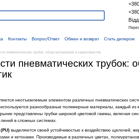
+38
+38
Відд
Перез
ка
Контакты
Вопрос/Ответ
Обмен и возврат
Стать дилером
укции
Наши проекты
Наши партнеры
Вакансии
Политика конфиденциальности
Договор оферты
Распродажа
сти пневматических трубок: обзор материалов и характеристик
сти пневматических трубок: о
тик
ляются неотъемлемым элементом различных пневматических систем
я используются разнообразные полимерные материалы, каждый из 
рынке представлены трубки широкой цветовой гаммы, включая сини
линий в сложных системах.
(PU)
выделяются своей устойчивостью к воздействию щелочей, жиро
ирами и кетонами. Производимые в различных цветах, полиуретано