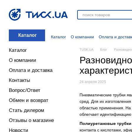
Перейти к основному контенту
Каталог
Каталог
О компании
Оплата и достав
Отзывы о магазине
Новости
О прод
Дополнительные материалы
Блог
Каталог
TUSK.UA
Блог
Разновидно
Разновидно
О компании
характерис
Оплата и доставка
Контакты
24 апреля 2025
Вопрос/Ответ
Пневматические трубки яв
Обмен и возврат
сред. Для их изготовлени
областью применения. На 
Стать дилером
облегчает идентификацию 
Отзывы о магазине
Полиуретановые трубки 
контакта с кислотами, эф
Новости