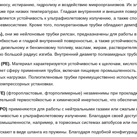
зносу, истиранию, гидролизу и воздействию микроорганизмов. Их э
е при низких температурах. Гладкая внутренняя и внешняя повер
яется устойчивость к ультрафиолетовому излучению, а также сп
невмосистеме. Кроме того, полиуретановые трубки обладают дем
),
они же нейлоновые трубки рилсан, предназначены для работы в
ибкостью и гладкой внутренней поверхностью, а также устойчивос
к дизельному и бензиновому топливу, маслам, жирам, растворителя
но большой радиус изгиба. Внутренний диаметр полиамидных трубок
(PE).
Материал характеризуется устойчивостью к щелочам, кислот
яет сферу применения трубок, включая пищевую промышленность. 
ных нагрузках. Полиэтиленовые трубки преимущественно использую
компрессорных установках.
FE)
(фторопластовые, фторполимерные) незаменимы при прокладке
ельной термостойкостью и химической инертностью, что обеспечив
PO)
применяются для работы с нейтральными газами или сжатым в
йчивостью к ультрафиолетовому излучению. Благодаря своей досту
омышленности, например, в тормозных системах автобусов или пн
скают в виде шланга из пружины. Благодаря подобной конфигурац