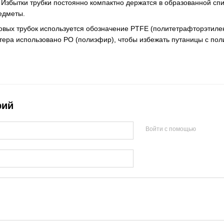
 Избытки трубки постоянно компактно держатся в образованной спи
едметы.
вых трубок используется обозначение PTFE (политетрафторэтилен
тера использовано PO (полиэфир), чтобы избежать путаницы с пол
рий
Войти с помощью