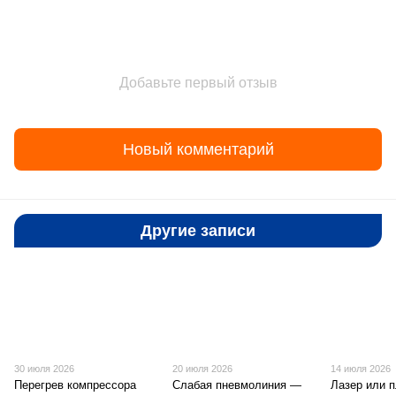
Добавьте первый отзыв
Новый комментарий
Другие записи
30 июля 2026
20 июля 2026
14 июля 2026
Перегрев компрессора
Слабая пневмолиния —
Лазер или 