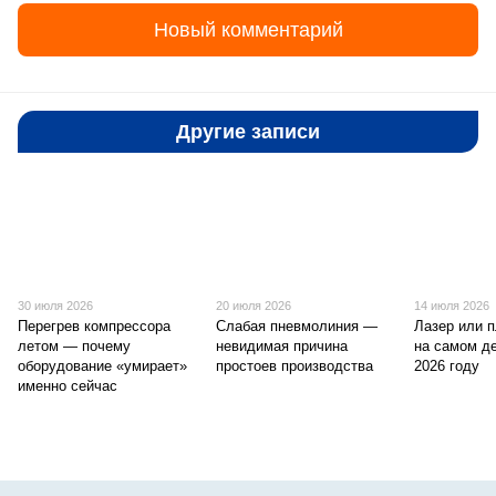
Новый комментарий
Другие записи
30 июля 2026
20 июля 2026
14 июля 2026
Перегрев компрессора
Слабая пневмолиния —
Лазер или 
летом — почему
невидимая причина
на самом д
оборудование «умирает»
простоев производства
2026 году
именно сейчас