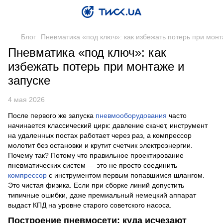
Блог
Пневматика «под ключ»: как избежать потерь при монт
Пневматика «под ключ»: как
избежать потерь при монтаже и
запуске
4 мая 2026
После первого же запуска
пневмооборудования
часто
начинается классический цирк: давление скачет, инструмент
на удаленных постах работает через раз, а компрессор
молотит без остановки и крутит счетчик электроэнергии.
Почему так? Потому что правильное проектирование
пневматических систем — это не просто соединить
компрессор
с инструментом первым попавшимся шлангом.
Это чистая физика. Если при сборке линий допустить
типичные ошибки, даже премиальный немецкий аппарат
выдаст КПД на уровне старого советского насоса.
Построение пневмосети: куда исчезают