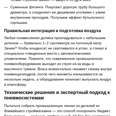
Суженные фитинги. Покупают дорогую трубу большого
диаметра, а соединяют ее дешевыми уголками с узким
внутренним проходом. Получаем эффект бутылочного
горлышка.
Правильная интеграция и подготовка воздуха
Любая пневмолиния должна прокладываться с небольшим
уклоном — буквально 1–2 сантиметра на погонный метр.
Зачем? Чтобы конденсат не скапливался в углах, а стекал в
специально отведенные места с автоматическими
уловителями. Помните, что современное промышленное
пневмооборудование выходит из строя из-за воды и
масляного тумана. Влага моментально смывает смазку внутри
пневмоцилиндров, после чего манжеты изнашиваются за
несколько недель, а оборудование начинает выпускать воздух
в атмосферу.
Технические решения и экспертный подход к
пневмосистемам
Пытаться собрать промышленную линию из деталей из
ближайшего строймагазина — это способ похоронить бюджет.
Если задача — получить стабильные 8–10 бар без сюрпризов,