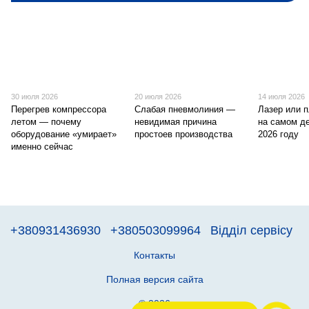
30 июля 2026
20 июля 2026
14 июля 2026
Перегрев компрессора
Слабая пневмолиния —
Лазер или 
летом — почему
невидимая причина
на самом д
оборудование «умирает»
простоев производства
2026 году
именно сейчас
+380931436930
+380503099964
Відділ сервісу
Контакты
Полная версия сайта
© 2026