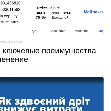
0931436810
График работы:
0503611562
Мой заказ
Пн-Пт
9:00 - 18:00
іл сервісу
Сб-Вс
Выходной
вонить вам?
Рус
Сравнение
Желания
Вход
еское применение
: ключевые преимущества
менение