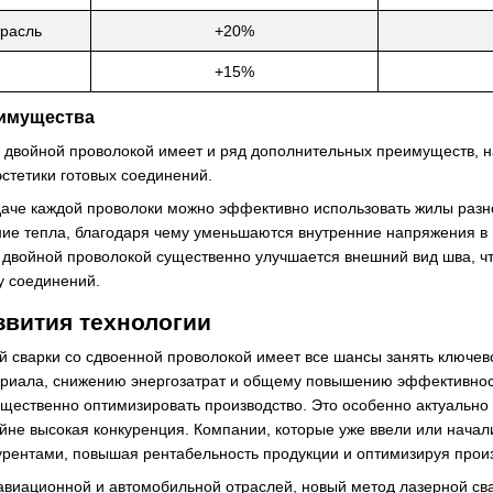
трасль
+20%
+15%
имущества
с двойной проволокой имеет и ряд дополнительных преимуществ, н
стетики готовых соединений.
аче каждой проволоки можно эффективно использовать жилы разно
е тепла, благодаря чему уменьшаются внутренние напряжения в м
с двойной проволокой существенно улучшается внешний вид шва, чт
у соединений.
звития технологии
й сварки со сдвоенной проволокой имеет все шансы занять ключе
ериала, снижению энергозатрат и общему повышению эффективност
ущественно оптимизировать производство. Это особенно актуально
йне высокая конкуренция. Компании, которые уже ввели или начал
рентами, повышая рентабельность продукции и оптимизируя прои
авиационной и автомобильной отраслей, новый метод лазерной сва