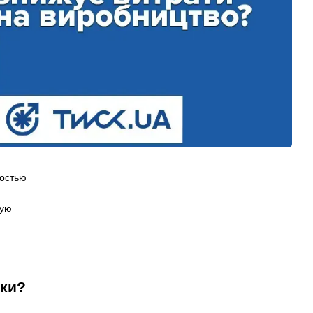
ностью
ную
я
оки?
—