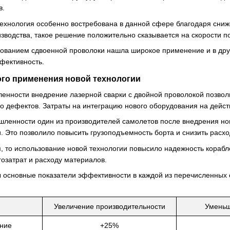
в.
технология особенно востребована в данной сфере благодаря сни
водства, такое решение положительно сказывается на скорости по
зованием сдвоенной проволоки нашла широкое применение и в дру
фективность.
го применения новой технологии
нности внедрение лазерной сварки с двойной проволокой позволил
тво дефектов. Затраты на интеграцию нового оборудования на дейс
ленности один из производителей самолетов после внедрения нов
. Это позволило повысить грузоподъемность борта и снизить расхо
, то использование новой технологии повысило надежность корабле
озатрат и расходу материалов.
 основные показатели эффективности в каждой из перечисленных 
Увеличение производительности
Уменьш
ние
+25%