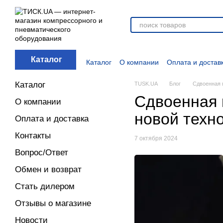
Перейти к основному контенту
Каталог
Каталог
О компании
Оплата и достав
Отзывы о магазине
Новости
О прод
Дополнительные материалы
Блог
Каталог
TUSK.UA
Блог
Сдвоенная 
Сдвоенная 
О компании
новой техн
Оплата и доставка
Контакты
7 октября 2024
Вопрос/Ответ
Обмен и возврат
Стать дилером
Отзывы о магазине
Новости