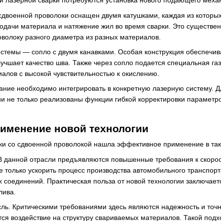
и лазерной сварки потребуются установка нового подающего меха
военной проволоки оснащен двумя катушками, каждая из которых 
подачи материала и натяжение жил во время сварки. Это существе
оволоку разного диаметра из разных материалов.
стемы — сопло с двумя канавками. Особая конструкция обеспечивае
лучшает качество шва. Также через сопло подается специальная га
лов с высокой чувствительностью к окислению.
ние необходимо интегрировать в конкретную лазерную систему. Дл
 не только реализованы функции гибкой корректировки параметров
рименение новой технологии
ки со сдвоенной проволокой нашла эффективное применение в так
 данной отрасли предъявляются повышенные требования к скорост
е только ускорить процесс производства автомобильного транспор
 соединений. Практическая польза от новой технологии заключает
лива.
ль. Критическими требованиями здесь являются надежность и точ
тся воздействие на структуру свариваемых материалов. Такой подхо