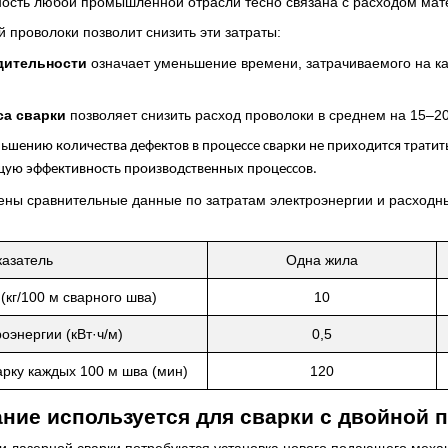
ость любой промышленной отрасли тесно связана с расходом мате
 проволоки позволит снизить эти затраты:
дительности
означает уменьшение времени, затрачиваемого на ка
са сварки
позволяет снизить расход проволоки в среднем на 15–2
ньшению количества дефектов в процессе сварки не приходится тратит
щую эффективность производственных процессов.
ены сравнительные данные по затратам электроэнергии и расходн
азатель
Одна жила
(кг/100 м сварного шва)
10
оэнергии (кВт·ч/м)
0,5
арку каждых 100 м шва (мин)
120
ние используется для сварки с двойной 