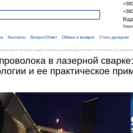
+38
+38
Відд
Перез
ка
Контакты
Вопрос/Ответ
Обмен и возврат
Стать дилером
укции
Наши проекты
Наши партнеры
Вакансии
Политика конфиденциальности
Договор оферты
Распродажа
проволока в лазерной сварке: ключевые преимущества новой технологии и ее практич
проволока в лазерной сварке
ологии и ее практическое при