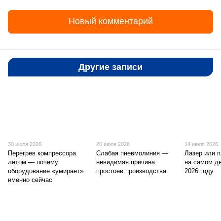
Новый комментарий
Другие записи
30 июля 2026
20 июля 2026
14 июля 2026
Перегрев компрессора
Слабая пневмолиния —
Лазер или 
летом — почему
невидимая причина
на самом д
оборудование «умирает»
простоев производства
2026 году
именно сейчас