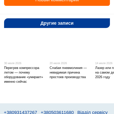
Другие записи
30 июля 2026
20 июля 2026
14 июля 2026
Перегрев компрессора
Слабая пневмолиния —
Лазер или 
летом — почему
невидимая причина
на самом д
оборудование «умирает»
простоев производства
2026 году
именно сейчас
+380931437267
+380503611680
Відділ сервісу