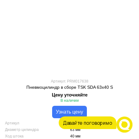
Артикул: PRM017638
Пневмоцилиндр в сборе TSK SDA 63x40 S
Цену уточняйте
В наличии
Узнать цену
Давайте поговоримо
Артикул
PRM017638
Диаметр цилиндра
63 мм
Ход штока
40 мм