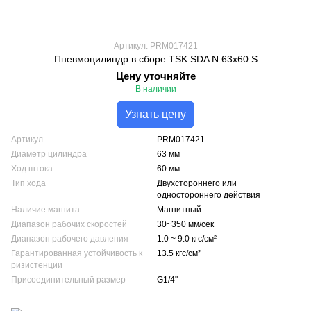
Артикул: PRM017421
Пневмоцилиндр в сборе TSK SDA N 63x60 S
Цену уточняйте
В наличии
Узнать цену
Артикул
PRM017421
Диаметр цилиндра
63 мм
Ход штока
60 мм
Тип хода
Двухстороннего или
одностороннего действия
Наличие магнита
Магнитный
Диапазон рабочих скоростей
30~350 мм/сек
Диапазон рабочего давления
1.0 ~ 9.0 кгс/см²
Гарантированная устойчивость к
13.5 кгс/см²
ризистенции
Присоединительный размер
G1/4"