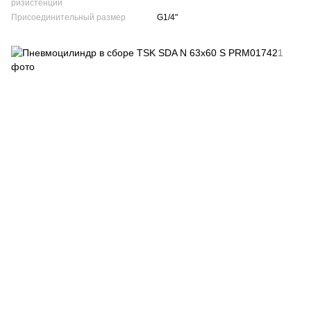
ризистенции
Присоединительный размер
G1/4"