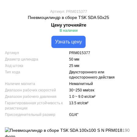
Артикул: PRM015377
Пневмоцилиндр в сборе TSK SDA 50х25
Цену уточняйте
В наличии
Узнать цену
Артикул
PRM015377
Диаметр цилиндра
50 мм
Ход штока
25 мм
Тип хода
Двухстороннего или
одностороннего действия
Наличие магнита
Немагнитный
Диапазон рабочих скоростей
30~250 мм/сек
Диапазон рабочего давления
1.0 ~ 9.0 кгс/см²
Гарантированная устойчивость к
13.5 кгс/см²
ризистенции
Присоединительный размер
G1/4"