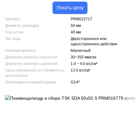
Узнать цену
Артикул
PRM015717
Диаметр цилиндра
50 мм
Ход штока
40 мм
Тип хода
Двухстороннего или
одностороннего действия
Наличие магнита
Магнитный
Диапазон рабочих скоростей
30~350 мм/сек
Диапазон рабочего давления
1.0 ~ 9.0 кгс/см²
Гарантированная устойчивость к
13.5 кгс/см²
ризистенции
Присоединительный размер
G1/4"