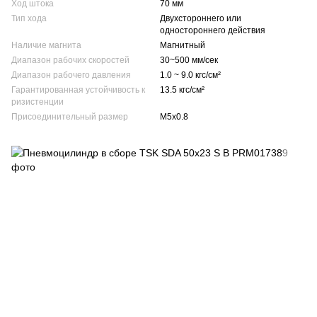
Ход штока
70 мм
Тип хода
Двухстороннего или
одностороннего действия
Наличие магнита
Магнитный
Диапазон рабочих скоростей
30~500 мм/сек
Диапазон рабочего давления
1.0 ~ 9.0 кгс/см²
Гарантированная устойчивость к
13.5 кгс/см²
ризистенции
Присоединительный размер
М5х0.8