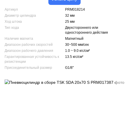
Артикул
PRM018214
Диаметр цилиндра
32 мм
Ход штока
25 мм
Тип хода
Двухстороннего или
одностороннего действия
Наличие магнита
Магнитный
Диапазон рабочих скоростей
30~500 мм/сек
Диапазон рабочего давления
1.0 ~ 9.0 кгс/см²
Гарантированная устойчивость к
13.5 кгс/см²
ризистенции
Присоединительный размер
G1/8"