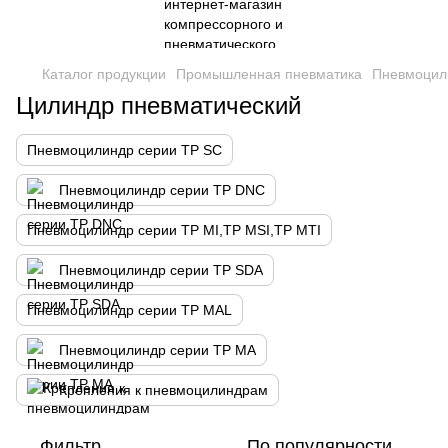
Каталог продукции
Промышленная пневматика
Пневмоцил
Цилиндр пневматический
Пневмоцилиндр серии TP SC
Пневмоцилиндр серии TP DNC
Пневмоцилиндр серии TP MI,TP MSI,TP MTI
Пневмоцилиндр серии TP SDA
Пневмоцилиндр серии TP MAL
Пневмоцилиндр серии TP MA
Крепления к пневмоцилиндрам
Фильтр
По популярности