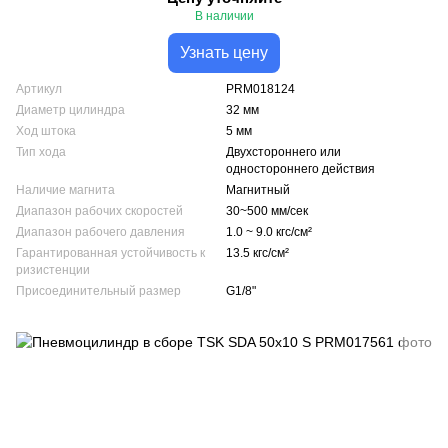
В наличии
Узнать цену
Артикул
PRM018124
Диаметр цилиндра
32 мм
Ход штока
5 мм
Тип хода
Двухстороннего или
одностороннего действия
Наличие магнита
Магнитный
Диапазон рабочих скоростей
30~500 мм/сек
Диапазон рабочего давления
1.0 ~ 9.0 кгс/см²
Гарантированная устойчивость к
13.5 кгс/см²
ризистенции
Присоединительный размер
G1/8"