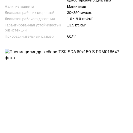
одностороннего действия
Наличие магнита
Магнитный
Диапазон рабочих скоростей
30~350 мм/сек
Диапазон рабочего давления
1.0 ~ 9.0 кгс/см²
Гарантированная устойчивость к
13.5 кгс/см²
ризистенции
Присоединительный размер
G1/4"