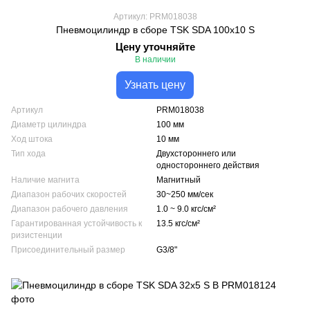
Артикул: PRM018038
Пневмоцилиндр в сборе TSK SDA 100x10 S
Цену уточняйте
В наличии
Узнать цену
Артикул
PRM018038
Диаметр цилиндра
100 мм
Ход штока
10 мм
Тип хода
Двухстороннего или
одностороннего действия
Наличие магнита
Магнитный
Диапазон рабочих скоростей
30~250 мм/сек
Диапазон рабочего давления
1.0 ~ 9.0 кгс/см²
Гарантированная устойчивость к
13.5 кгс/см²
ризистенции
Присоединительный размер
G3/8"