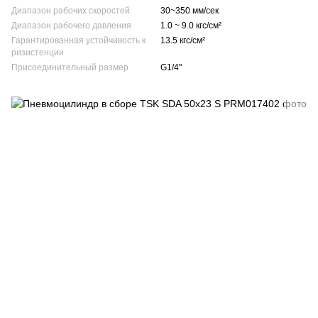
Диапазон рабочих скоростей
30~350 мм/сек
Диапазон рабочего давления
1.0 ~ 9.0 кгс/см²
Гарантированная устойчивость к
13.5 кгс/см²
ризистенции
Присоединительный размер
G1/4"