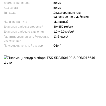
Диаметр цилиндра
50 мм
Ход штока
50 мм
Тип хода
Двухстороннего или
одностороннего действия
Наличие магнита
Магнитный
Диапазон рабочих скоростей
30~350 мм/сек
Диапазон рабочего давления
1.0 ~ 9.0 кгс/см²
Гарантированная устойчивость к
13.5 кгс/см²
ризистенции
Присоединительный размер
G1/4"