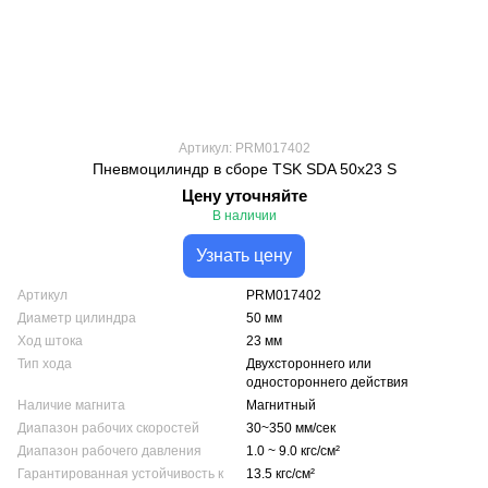
Артикул: PRM017402
Пневмоцилиндр в сборе TSK SDA 50x23 S
Цену уточняйте
В наличии
Узнать цену
Артикул
PRM017402
Диаметр цилиндра
50 мм
Ход штока
23 мм
Тип хода
Двухстороннего или
одностороннего действия
Наличие магнита
Магнитный
Диапазон рабочих скоростей
30~350 мм/сек
Диапазон рабочего давления
1.0 ~ 9.0 кгс/см²
Гарантированная устойчивость к
13.5 кгс/см²