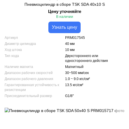
Пневмоцилиндр в сборе TSK SDA 40x10 S
Цену уточняйте
В наличии
Узнать цену
Артикул
PRM017545
Диаметр цилиндра
40 мм
Ход штока
10 мм
Тип хода
Двухстороннего или
одностороннего действия
Наличие магнита
Магнитный
Диапазон рабочих скоростей
30~500 мм/сек
Диапазон рабочего давления
1.0 ~ 9.0 кгс/см²
Гарантированная устойчивость к
13.5 кгс/см²
ризистенции
Присоединительный размер
G1/8"