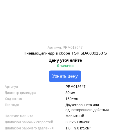
Артикул: PRM018647
Пневмоцилиндр в сборе TSK SDA 80x150 S
Цену уточняйте
В наличии
Узнать цену
Артикул
PRM018647
Диаметр цилиндра
80 мм
Ход штока
150~мм
Тип хода
Двухстороннего или
одностороннего действия
Наличие магнита
Магнитный
Диапазон рабочих скоростей
30~250 мм/сек
Диапазон рабочего давления
1.0 ~ 9.0 кгс/см²