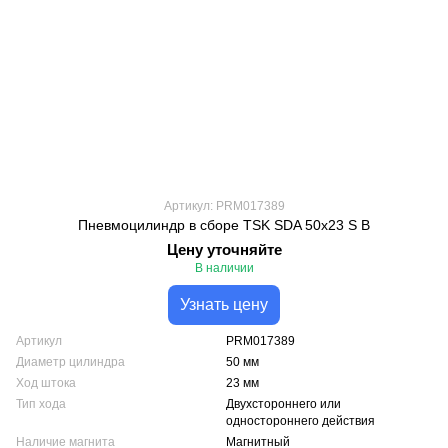
Артикул: PRM017389
Пневмоцилиндр в сборе TSK SDA 50x23 S B
Цену уточняйте
В наличии
Узнать цену
Артикул
PRM017389
Диаметр цилиндра
50 мм
Ход штока
23 мм
Тип хода
Двухстороннего или
одностороннего действия
Наличие магнита
Магнитный