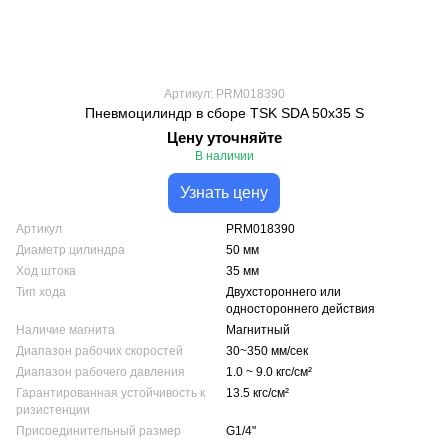
Артикул: PRM018390
Пневмоцилиндр в сборе TSK SDA 50x35 S
Цену уточняйте
В наличии
Узнать цену
Артикул
PRM018390
Диаметр цилиндра
50 мм
Ход штока
35 мм
Тип хода
Двухстороннего или
одностороннего действия
Наличие магнита
Магнитный
Диапазон рабочих скоростей
30~350 мм/сек
Диапазон рабочего давления
1.0 ~ 9.0 кгс/см²
Гарантированная устойчивость к
13.5 кгс/см²
ризистенции
Присоединительный размер
G1/4"