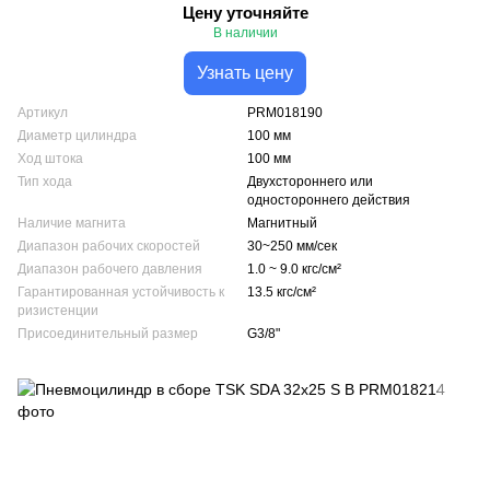
Цену уточняйте
В наличии
Узнать цену
Артикул
PRM018190
Диаметр цилиндра
100 мм
Ход штока
100 мм
Тип хода
Двухстороннего или
одностороннего действия
Наличие магнита
Магнитный
Диапазон рабочих скоростей
30~250 мм/сек
Диапазон рабочего давления
1.0 ~ 9.0 кгс/см²
Гарантированная устойчивость к
13.5 кгс/см²
ризистенции
Присоединительный размер
G3/8"