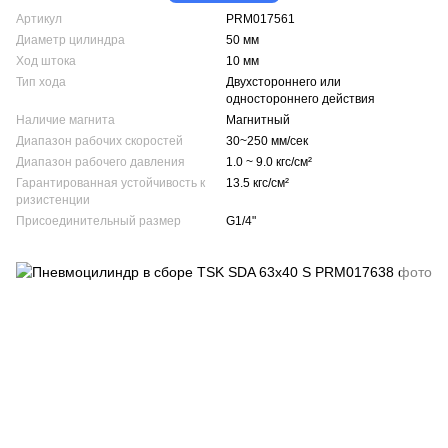
Артикул
PRM017561
Диаметр цилиндра
50 мм
Ход штока
10 мм
Тип хода
Двухстороннего или
одностороннего действия
Наличие магнита
Магнитный
Диапазон рабочих скоростей
30~250 мм/сек
Диапазон рабочего давления
1.0 ~ 9.0 кгс/см²
Гарантированная устойчивость к
13.5 кгс/см²
ризистенции
Присоединительный размер
G1/4"