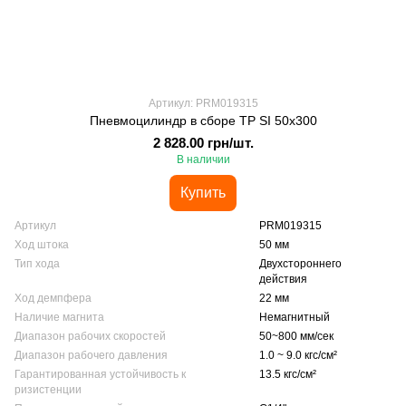
Артикул: PRM019315
Пневмоцилиндр в сборе TP SI 50x300
2 828.00 грн/шт.
В наличии
Купить
Артикул
PRM019315
Ход штока
50 мм
Тип хода
Двухстороннего
действия
Ход демпфера
22 мм
Наличие магнита
Немагнитный
Диапазон рабочих скоростей
50~800 мм/сек
Диапазон рабочего давления
1.0 ~ 9.0 кгс/см²
Гарантированная устойчивость к
13.5 кгс/см²
ризистенции