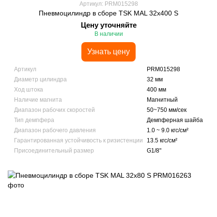
Артикул: PRM015298
Пневмоцилиндр в сборе TSK MAL 32x400 S
Цену уточняйте
В наличии
Узнать цену
Артикул
PRM015298
Диаметр цилиндра
32 мм
Ход штока
400 мм
Наличие магнита
Магнитный
Диапазон рабочих скоростей
50~750 мм/сек
Тип демпфера
Демпферная шайба
Диапазон рабочего давления
1.0 ~ 9.0 кгс/см²
Гарантированная устойчивость к ризистенции
13.5 кгс/см²
Присоединительный размер
G1/8"