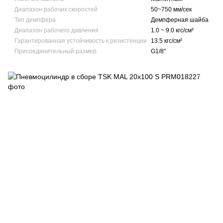
Диапазон рабочих скоростей
50~750 мм/сек
Тип демпфера
Демпферная шайба
Диапазон рабочего давления
1.0 ~ 9.0 кгс/см²
Гарантированная устойчивость к ризистенции
13.5 кгс/см²
Присоединительный размер
G1/8"