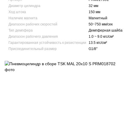
Диаметр цилиндра
32 мм
Ход штока
150 мм
Наличие магнита
Магнитный
Диапазон рабочих скоростей
50~750 мм/сек
Тип демпфера
Демпферная шайба
Диапазон рабочего давления
1.0 ~ 9.0 кгс/см²
Гарантированная устойчивость к ризистенции
13.5 кгс/см²
Присоединительный размер
G1/8"