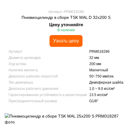
Артикул: PRM018286
Пневмоцилиндр в сборе TSK MAL D 32x200 S
Цену уточняйте
В наличии
Узнать цену
Артикул
PRM018286
Диаметр цилиндра
32 мм
Ход штока
200 мм
Наличие магнита
Магнитный
Диапазон рабочих скоростей
50~750 мм/сек
Тип демпфера
Демпферная шайба
Диапазон рабочего давления
1.0 ~ 9.0 кгс/см²
Гарантированная устойчивость к ризистенции
13.5 кгс/см²
Присоединительный размер
G1/8"