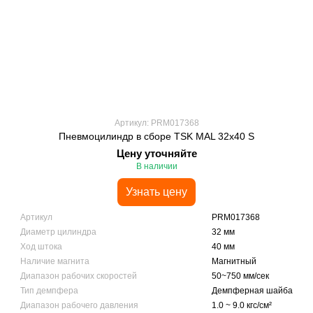
Артикул: PRM017368
Пневмоцилиндр в сборе TSK MAL 32x40 S
Цену уточняйте
В наличии
Узнать цену
Артикул
PRM017368
Диаметр цилиндра
32 мм
Ход штока
40 мм
Наличие магнита
Магнитный
Диапазон рабочих скоростей
50~750 мм/сек
Тип демпфера
Демпферная шайба
Диапазон рабочего давления
1.0 ~ 9.0 кгс/см²