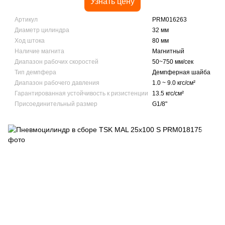
Узнать цену
Артикул
PRM016263
Диаметр цилиндра
32 мм
Ход штока
80 мм
Наличие магнита
Магнитный
Диапазон рабочих скоростей
50~750 мм/сек
Тип демпфера
Демпферная шайба
Диапазон рабочего давления
1.0 ~ 9.0 кгс/см²
Гарантированная устойчивость к ризистенции
13.5 кгс/см²
Присоединительный размер
G1/8"