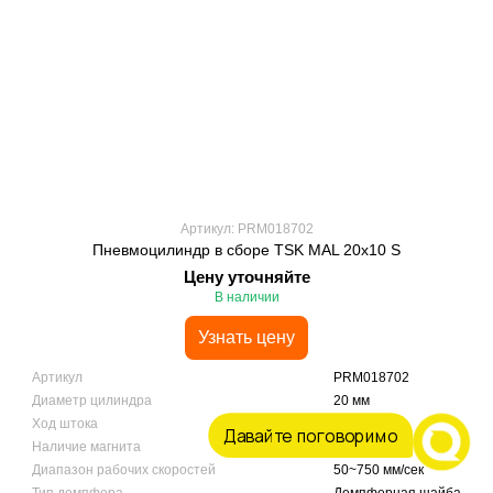
Артикул: PRM018702
Пневмоцилиндр в сборе TSK MAL 20x10 S
Цену уточняйте
В наличии
Узнать цену
Артикул
PRM018702
Диаметр цилиндра
20 мм
Ход штока
10 мм
Давайте поговоримо
Наличие магнита
Магнитный
Диапазон рабочих скоростей
50~750 мм/сек