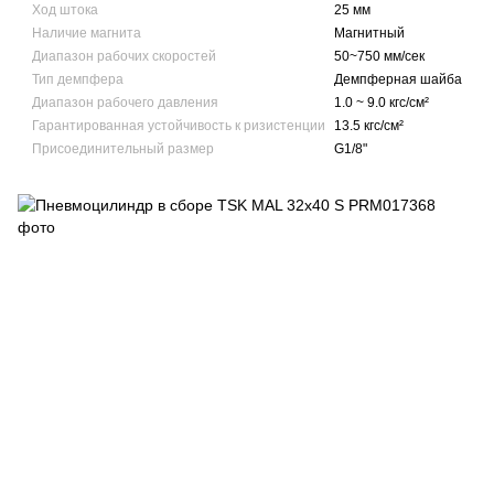
Ход штока
25 мм
Наличие магнита
Магнитный
Диапазон рабочих скоростей
50~750 мм/сек
Тип демпфера
Демпферная шайба
Диапазон рабочего давления
1.0 ~ 9.0 кгс/см²
Гарантированная устойчивость к ризистенции
13.5 кгс/см²
Присоединительный размер
G1/8"