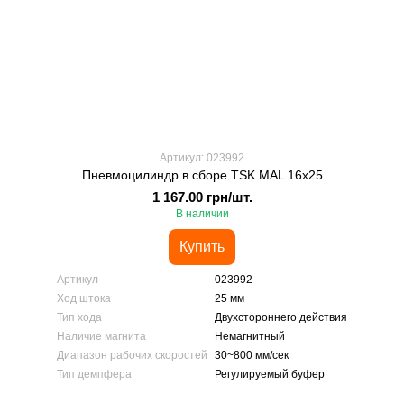
Артикул: 023992
Пневмоцилиндр в сборе TSK MAL 16x25
1 167.00 грн/шт.
В наличии
Купить
Артикул
023992
Ход штока
25 мм
Тип хода
Двухстороннего действия
Наличие магнита
Немагнитный
Диапазон рабочих скоростей
30~800 мм/сек
Тип демпфера
Регулируемый буфер