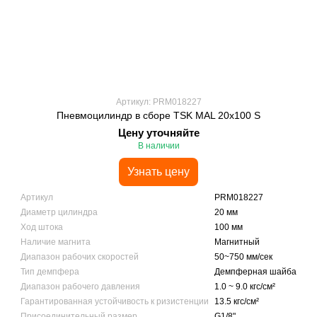
Артикул: PRM018227
Пневмоцилиндр в сборе TSK MAL 20x100 S
Цену уточняйте
В наличии
Узнать цену
Артикул
PRM018227
Диаметр цилиндра
20 мм
Ход штока
100 мм
Наличие магнита
Магнитный
Диапазон рабочих скоростей
50~750 мм/сек
Тип демпфера
Демпферная шайба
Диапазон рабочего давления
1.0 ~ 9.0 кгс/см²
Гарантированная устойчивость к ризистенции
13.5 кгс/см²
Присоединительный размер
G1/8"