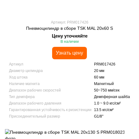
Артикул: PRM017426
Пневмоцилиндр в сборе TSK MAL 20x60 S
Цену уточняйте
В наличии
Узнать цену
Артикул
PRM017426
Диаметр цилиндра
20 мм
Ход штока
60 мм
Наличие магнита
Магнитный
Диапазон рабочих скоростей
50~750 мм/сек
Тип демпфера
Демпферная шайба
Диапазон рабочего давления
1.0 ~ 9.0 кгс/см²
Гарантированная устойчивость к ризистенции
13.5 кгс/см²
Присоединительный размер
G1/8"