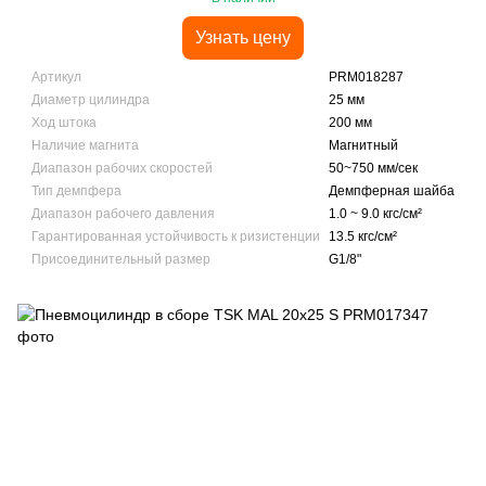
Узнать цену
Артикул
PRM018287
Диаметр цилиндра
25 мм
Ход штока
200 мм
Наличие магнита
Магнитный
Диапазон рабочих скоростей
50~750 мм/сек
Тип демпфера
Демпферная шайба
Диапазон рабочего давления
1.0 ~ 9.0 кгс/см²
Гарантированная устойчивость к ризистенции
13.5 кгс/см²
Присоединительный размер
G1/8"