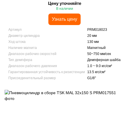
Цену уточняйте
В наличии
Узнать цену
Артикул
PRM018023
Диаметр цилиндра
20 мм
Ход штока
130 мм
Наличие магнита
Магнитный
Диапазон рабочих скоростей
50~750 мм/сек
Тип демпфера
Демпферная шайба
Диапазон рабочего давления
1.0 ~ 9.0 кгс/см²
Гарантированная устойчивость к ризистенции
13.5 кгс/см²
Присоединительный размер
G1/8"