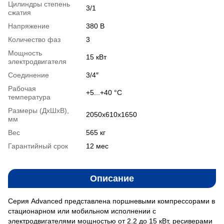
Цилиндры степень
3/1
сжатия
Напряжение
380 В
Количество фаз
3
Мощность
15 кВт
электродвигателя
Соединение
3/4″
Рабочая
+5...+40 °С
температура
Размеры (ДxШxВ),
2050х610х1650
мм
Вес
565 кг
Гарантийный срок
12 мес
Описание
Серия Advanced представлена поршневыми компрессорами в
стационарном или мобильном исполнении с
электродвигателями мощностью от 2.2 до 15 кВт, ресиверами