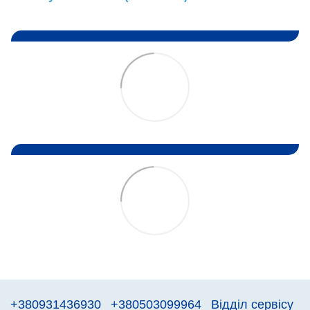
+380931436930
+380503099964
Відділ сервісу