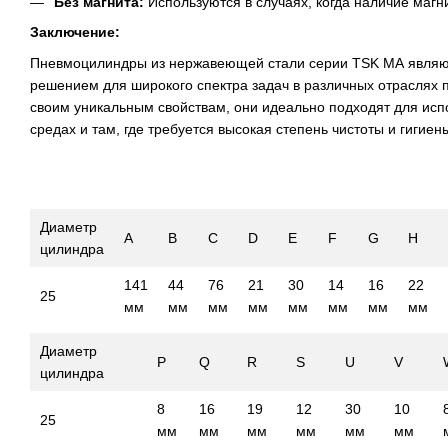
Без магнита:
Используются в случаях, когда наличие магн
Заключение:
Пневмоцилиндры из нержавеющей стали серии TSK МА являю
решением для широкого спектра задач в различных отраслях
своим уникальным свойствам, они идеально подходят для исп
средах и там, где требуется высокая степень чистоты и гигиен
Диаметр
A
B
C
D
E
F
G
H
цилиндра
141
44
76
21
30
14
16
22
25
мм
мм
мм
мм
мм
мм
мм
мм
Диаметр
P
Q
R
S
U
V
цилиндра
8
16
19
12
30
10
25
мм
мм
мм
мм
мм
мм