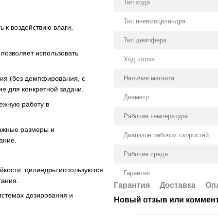
Тип хода
Тип пневмоцилиндра
 к воздействию влаги,
Тип демпфера
позволяет использовать
Ход штока
Наличие магнита
ия (без демпфирования, с
е для конкретной задачи.
Диаметр
ежную работу в
Рабочая температура
ажные размеры и
Диапазон рабочих скоростей
ание.
Рабочая среда
йкости, цилиндры используются
Гарантия
тания.
Гарантия
Доставка
Оп
стемах дозирования и
Новый отзыв или коммен