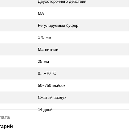
Двухстороннего действия
MA
Регулируемый буфер
175 мм
Магнитный
25 мм
0...+70 °С
50~750 мм/сек
Сжатый воздух
14 дней
лата
тарий