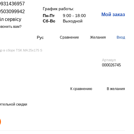
0931436957
График работы:
0503099942
Мой заказ
Пн-Пт
9:00 - 18:00
іл сервісу
Сб-Вс
Выходной
вонить вам?
Рус
Сравнение
Желания
Вход
р в сборе TSK MA 25x175 S
Артикул
000026745
К сравнению
В желания
тельной скидки