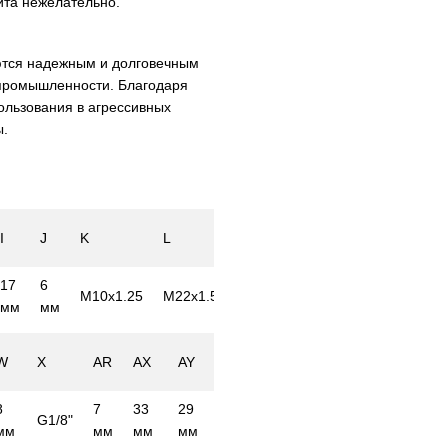
ита нежелательно.
тся надежным и долговечным
 промышленности. Благодаря
ользования в агрессивных
ы.
I
J
K
L
M
17
6
M10x1.25
M22x1.5
12 мм
мм
мм
W
X
AR
AX
AY
8
7
33
29
G1/8"
мм
мм
мм
мм