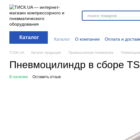
Перейти к основному контенту
Каталог
Каталог
О компании
Оплата и достав
Отзывы о магазине
Новости
О прод
Дополнительные материалы
Блог
TUSK.UA
Каталог продукции
Промышленная пневматика
Пневмоцили
Пневмоцилиндр в сборе TS
В наличии
Оставить отзыв