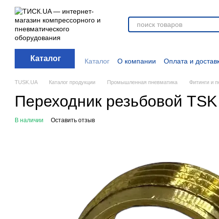
Перейти к основному контенту
Каталог
Каталог
О компании
Оплата и достав
Отзывы о магазине
Новости
О прод
Дополнительные материалы
Блог
TUSK.UA
Каталог продукции
Промышленная пневматика
Фитинги и 
Переходник резьбовой TSK 
В наличии
Оставить отзыв