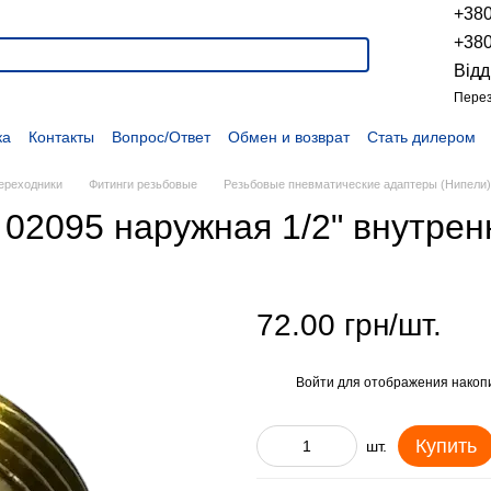
+38
+38
Відд
Перез
ка
Контакты
Вопрос/Ответ
Обмен и возврат
Стать дилером
укции
Наши проекты
Наши партнеры
Вакансии
Политика конфиденциальности
Договор оферты
Распродажа
переходники
Фитинги резьбовые
Резьбовые пневматические адаптеры (Нипели)
02095 наружная 1/2" внутренн
72.00 грн/шт.
Войти
для отображения накопи
%
Купить
шт.