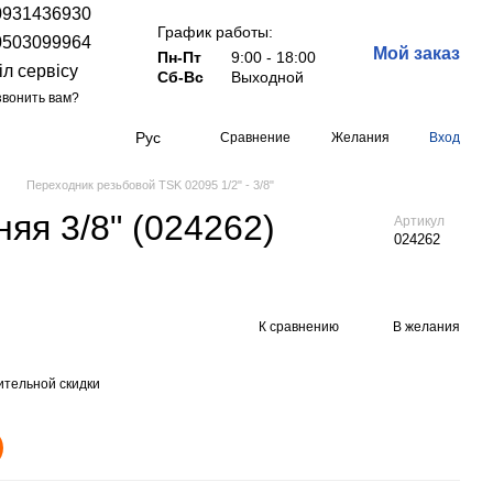
0931436930
График работы:
0503099964
Мой заказ
Пн-Пт
9:00 - 18:00
іл сервісу
Сб-Вс
Выходной
вонить вам?
Рус
Сравнение
Желания
Вход
Переходник резьбовой TSK 02095 1/2" - 3/8"
яя 3/8" (024262)
Артикул
024262
К сравнению
В желания
тельной скидки