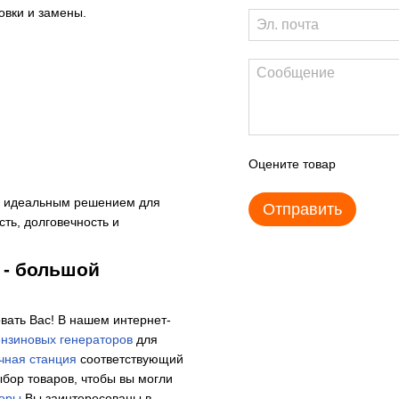
овки и замены.
Оцените товар
ся идеальным решением для
Отправить
ть, долговечность и
" - большой
овать Вас! В нашем интернет-
нзиновых генераторов
для
чная станция
соответствующий
бор товаров, чтобы вы могли
соры
Вы заинтересованы в