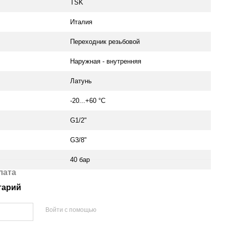
TSK
Италия
Переходник резьбовой
Наружная - внутренняя
Латунь
-20...+60 °С
G1/2"
G3/8"
40 бар
лата
тарий
Войти с помощью