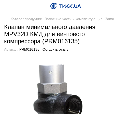
Каталог продукции
Запасные части и комплектующие
Запч
Клапан минимального давления
MPV32D КМД для винтового
компрессора (PRM016135)
Артикул:
PRM016135
Оставить отзыв