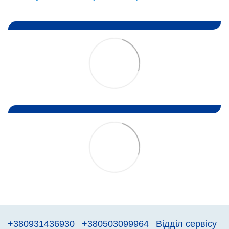
+380931436930
+380503099964
Відділ сервісу