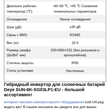
Диапазон рабочих
-40~60 ℃, >45 ℃ Снижение
температур (℃)
номинальных параметров
Охлаждение
Умное охлаждение
≤30 дБ
Шум (дБ)
Связь с BMS
RS485
Вес (кг)
20.5
Размер шкафа
330×580×232 (без разъемов и
(ШxВxГ мм)
кронштейнов)
Степень защиты
IP65
Стиль установки
Настенные
Гибридный инвертор для солнечных батарей
Deye SUN-6K-SG03LP1-EU - большой
ассортимент
интернет магазин компрессорного оборудования
tusk.UA рад
видеть вас! В нашем магазине вы увидете все для ваших