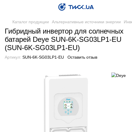
Каталог продукции
Альтернативные источники энергии
Инв
Гибридный инвертор для солнечных
батарей Deye SUN-6K-SG03LP1-EU
(SUN-6K-SG03LP1-EU)
Артикул:
SUN-6K-SG03LP1-EU
Оставить отзыв