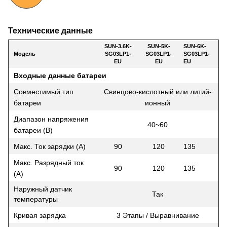
Технические данные
SUN-3.6K-
SUN-5K-
SUN-6K-
Модель
SG03LP1-
SG03LP1-
SG03LP1-
EU
EU
EU
Входные данные батареи
Совместимый тип
Свинцово-кислотный или литий-
батареи
ионный
Диапазон напряжения
40~60
батареи (В)
Макс. Ток зарядки (A)
90
120
135
Макс. Разрядный ток
90
120
135
(A)
Наружный датчик
Так
температуры
Кривая зарядка
3 Этапы / Выравнивание