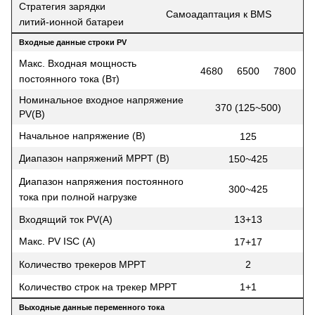
Стратегия зарядки
Самоадаптация к BMS
литий-ионной батареи
Входные данные строки PV
Макс. Входная мощность
4680
6500
7800
постоянного тока (Вт)
Номинальное входное напряжение
370 (125~500)
PV(В)
Начальное напряжение (В)
125
Диапазон напряжений MPPT (В)
150~425
Диапазон напряжения постоянного
300~425
тока при полной нагрузке
Входящий ток PV(A)
13+13
Макс. PV ISC (A)
17+17
Количество трекеров MPPT
2
Количество строк на трекер MPPT
1+1
Выходные данные переменного тока