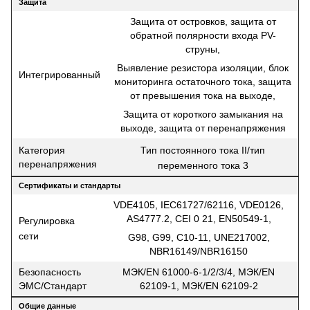
Защита
Защита от островков, защита от
обратной полярности входа PV-
струны,
Выявление резистора изоляции, блок
Интегрированный
мониторинга остаточного тока, защита
от превышения тока на выходе,
Защита от короткого замыкания на
выходе, защита от перенапряжения
Тип постоянного тока II/тип
Категория
перенапряжения
переменного тока 3
Сертификаты и стандарты
VDE4105, IEC61727/62116, VDE0126,
AS4777.2, CEI 0 21, EN50549-1,
Регулировка
сети
G98, G99, C10-11, UNE217002,
NBR16149/NBR16150
Безопасность
МЭК/EN 61000-6-1/2/3/4, МЭК/EN
ЭМС/Стандарт
62109-1, МЭК/EN 62109-2
Общие данные