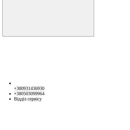
+380931436930
+380503099964
Відділ сервісу