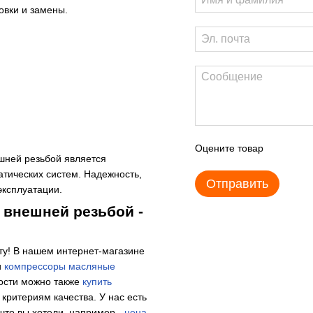
овки и замены.
Оцените товар
ешней резьбой является
ических систем. Надежность,
Отправить
эксплуатации.
с внешней резьбой -
ту! В нашем интернет-магазине
и
компрессоры масляные
ости можно также
купить
критериям качества. У нас есть
 что вы хотели, например -
цена