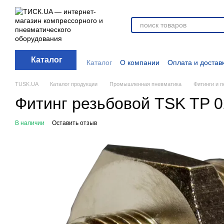
Перейти к основному контенту
Каталог
Каталог
О компании
Оплата и достав
Отзывы о магазине
Новости
О прод
Дополнительные материалы
Блог
TUSK.UA
Каталог продукции
Промышленная пневматика
Фитинги и 
Фитинг резьбовой TSK TP 02
В наличии
Оставить отзыв