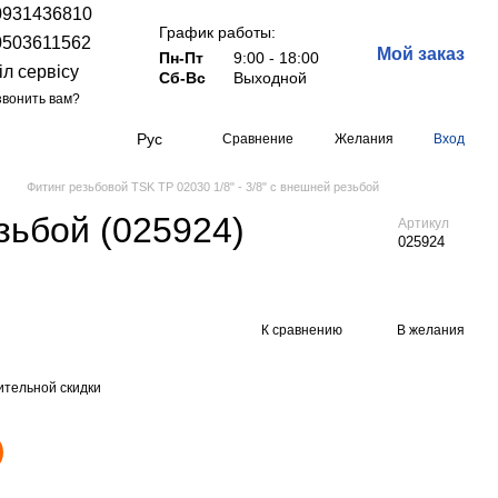
0931436810
График работы:
0503611562
Мой заказ
Пн-Пт
9:00 - 18:00
іл сервісу
Сб-Вс
Выходной
вонить вам?
Рус
Сравнение
Желания
Вход
Фитинг резьбовой TSK TP 02030 1/8" - 3/8" с внешней резьбой
зьбой (025924)
Артикул
025924
К сравнению
В желания
тельной скидки