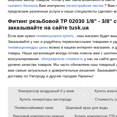
газового баллона
Вам инетресно
пескоструйная чистка
? Вам н
предлагаем различные услуги и наши специалисты сделают вс
Фитинг резьбовой TP 02030 1/8" - 3/8" 
заказывайте на сайте tusk.ua
Если вам нужно
пневмошланги купить
, наш магазин будет ва
Заказывайте у нас и радуйтесь первоклассными товарами и 
пневмоцилиндры цены
можно в нашем интернет-магазине, и 
товары. Наша организация всегда готова помочь вам с шоппин
консультирование.
обогреватели стоимость
у нас на сайте дос
уровню качества товаров. Мы часто обновляем наш товарный 
вам самые актуальные и доверительные решения. Заказывайте
доставку по Ужгороду и другим городам Украины!
Компрессор воздушный б у киев
Купить влаг
Купить генераторы кислорода
Стоимость с
Пневмогайковерт киев
Шаровый кран для воды
Винтовой компрессор ремонт
Купить компрессор 220 