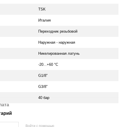
TSK
Италия
Переходник резьбовой
Наружная - наружная
Никелированная латунь
-20...+60 °С
G1/8"
G3/8"
40 бар
лата
тарий
Войти с помощью