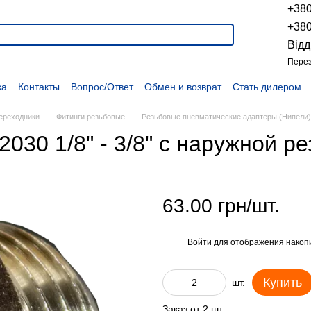
+38
+38
Відд
Перез
ка
Контакты
Вопрос/Ответ
Обмен и возврат
Стать дилером
укции
Наши проекты
Наши партнеры
Вакансии
Политика конфиденциальности
Договор оферты
Распродажа
переходники
Фитинги резьбовые
Резьбовые пневматические адаптеры (Нипели)
030 1/8" - 3/8" с наружной ре
63.00 грн/шт.
Войти
для отображения накопи
%
Купить
шт.
Заказ от 2 шт.