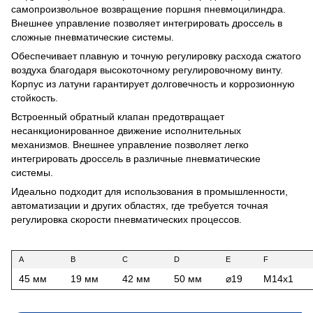
самопроизвольное возвращение поршня пневмоцилиндра.
Внешнее управление позволяет интегрировать дроссель в
сложные пневматические системы.
Обеспечивает плавную и точную регулировку расхода сжатого
воздуха благодаря высокоточному регулировочному винту.
Корпус из латуни гарантирует долговечность и коррозионную
стойкость.
Встроенный обратный клапан предотвращает
несанкционированное движение исполнительных
механизмов. Внешнее управление позволяет легко
интегрировать дроссель в различные пневматические
системы.
Идеально подходит для использования в промышленности,
автоматизации и других областях, где требуется точная
регулировка скорости пневматических процессов.
A
B
C
D
E
F
45 мм
19 мм
42 мм
50 мм
⌀19
M14x1