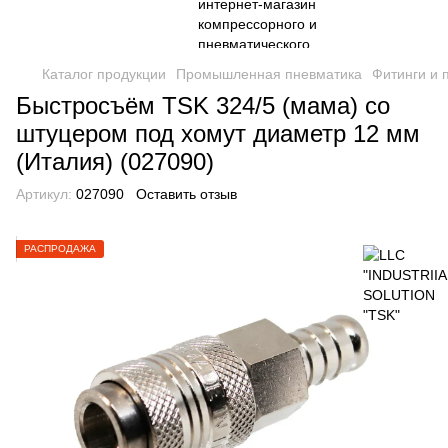
Каталог продукции
Промышленная пневматика
Фитинги и 
Быстросъём TSK 324/5 (мама) со
штуцером под хомут диаметр 12 мм
(Италия) (027090)
Артикул:
027090
Оставить отзыв
РАСПРОДАЖА