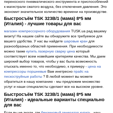
переносного пневматического инструмента и приспособлений
к магистрали сжатого воздуха, без отключения давления. Это
экономит значительное количество времени на производстве.
Быстросъём TSK 323В/1 (мама) 8*5 мм
(Италия) - лучшие товары для вас
магазин компрессорного оборудования
TUSK.ua рад вашему
визиту! На нашем сайте вы обнаружите все требуемое для
вашего удобства. У нас вы найдете
шаровые кран
для
разнообразных областей применения. При необходимости
можно также
купить лазерную сварку цена
который
соответствует всем новейшим критериям качества. Мы даем
широкий выбор товаров, чтобы у вас была возможность
отыскать именно то, что необходимо, к примеру -
цена на
компрессоры поршневые
Вам инетресно
прайс на
пескоструйные работы
? В любой момент вы можете
обратиться в нашу компанию - мы предложим множество
услуг и наши специалисты сделают все на высоком уровне.
Быстросъём TSK 323В/1 (мама) 8*5 мм
(Италия) - идеальные варианты специально
для вас
Если вы не знали, где
бензиновый генератор купить
, наш