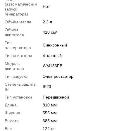
(автоматический
Нет
запуск
генератора)
Объём масла
2.3 л
Объём
418 см³
двигателя
Тип
Синхронный
альтернатора
Тип двигателя
4-тактный
Модель
WM186FB
двигателя
Тип запуска
Электростартер
Степень защиты
IP23
IP
Тип установки
Передвижной
Длина
810 мм
Ширина
555 мм
Высота
685 мм
Вес
122 кг