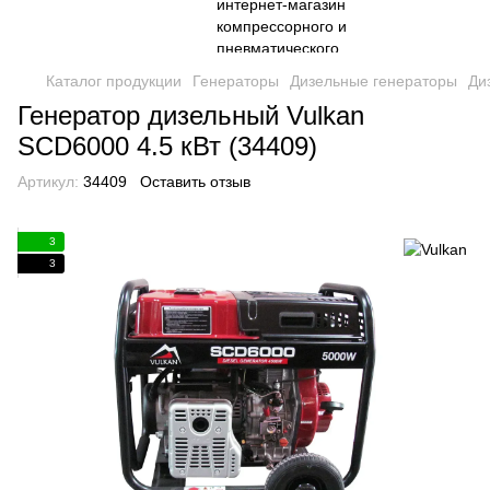
Каталог продукции
Генераторы
Дизельные генераторы
Ди
Генератор дизельный Vulkan
SCD6000 4.5 кВт (34409)
Артикул:
34409
Оставить отзыв
3
3