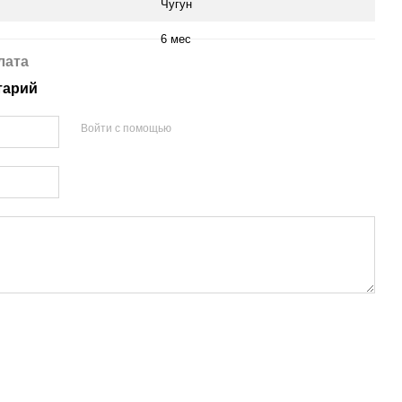
Чугун
6 мес
лата
тарий
Войти с помощью