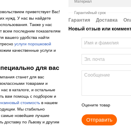
Материал
овольствием приветствует Вас!
Гарантийный срок
их нужд. У нас вы найдете
Гарантия
Доставка
Оп
спользования. Также у нас
Новый отзыв или коммен
ет всем последним показателям
ля вашего удобства найти
тресно
услуги порошковой
ложим качественные услуги и
специально для вас
мпания станет для вас
рвоклассными товарами и
нас в каталоге, и остальные
ть вам помощь с подбором и
ензиновый стоимость
в нашем
Оцените товар
родукции. Мы стабильно
ко самые новейшие лучшие
Отправить
ь доставку по Львову и другим