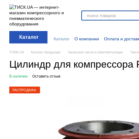
Перейти к основному контенту
Каталог
Каталог
О компании
Оплата и достав
Отзывы о магазине
Новости
О прод
Дополнительные материалы
Блог
TUSK.UA
Каталог продукции
Запасные части и комплектующие
Запч
Цилиндр для компрессора 
В наличии
Оставить отзыв
РАСПРОДАЖА