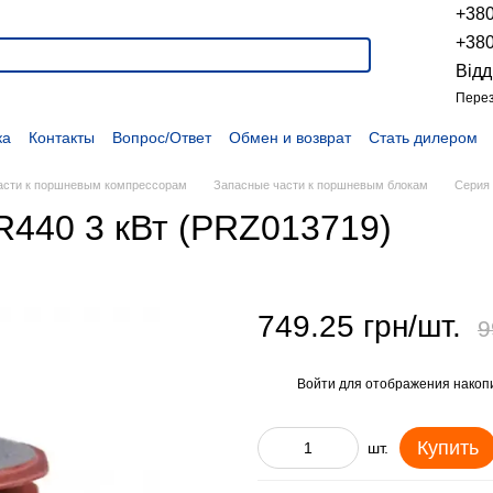
+38
+38
Відд
Перез
ка
Контакты
Вопрос/Ответ
Обмен и возврат
Стать дилером
укции
Наши проекты
Наши партнеры
Вакансии
Политика конфиденциальности
Договор оферты
Распродажа
асти к поршневым компрессорам
Запасные части к поршневым блокам
Серия 
R440 3 кВт (PRZ013719)
749.25 грн/шт.
9
Войти
для отображения накопи
%
Купить
шт.