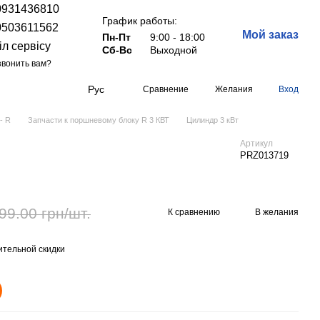
0931436810
График работы:
0503611562
Мой заказ
Пн-Пт
9:00 - 18:00
іл сервісу
Сб-Вс
Выходной
вонить вам?
Рус
Сравнение
Желания
Вход
- R
Запчасти к поршневому блоку R 3 КВТ
Цилиндр 3 кВт
Артикул
PRZ013719
99.00 грн/шт.
К сравнению
В желания
тельной скидки