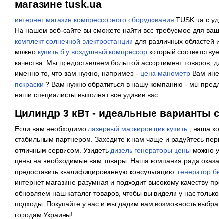
магазине tusk.ua
интернет магазин компрессорного оборудования
TUSK.ua с уд
На нашем веб-сайте вы сможете найти все требуемое для ваш
комплект солнечной электростанции
для различных областей и
можно
купить б у воздушный компрессор
который соответству
качества. Мы предоставляем большой ассортимент товаров, д
именно то, что вам нужно, например -
цена манометр
Вам ине
покраски
? Вам нужно обратиться в нашу компанию - мы пред
наши специалисты выполнят все удивив вас.
Цилиндр 3 кВт - идеальные варианты 
Если вам необходимо
лазерный маркировщик купить
, наша ко
стабильным партнером. Заходите к нам чаще и радуйтесь пе
отличным сервисом. Увидеть
дизель генераторы цены
можно у 
цены на необходимые вам товары. Наша компания рада оказа
предоставить квалифицированную консультацию.
генератор б
интернет магазине разумная и подходит высокому качеству п
обновляем наш каталог товаров, чтобы вы видели у нас толь
подходы. Покупайте у нас и мы дадим вам возможность выбрат
городам Украины!