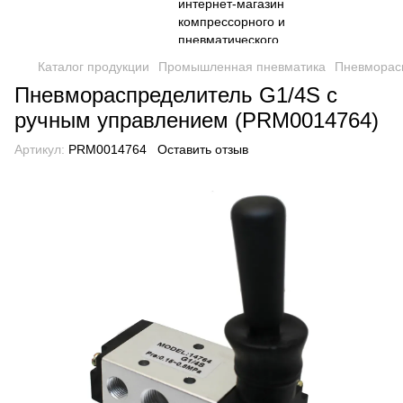
Каталог продукции
Промышленная пневматика
Пневморас
Пневмораспределитель G1/4S с
ручным управлением (PRM0014764)
Артикул:
PRM0014764
Оставить отзыв