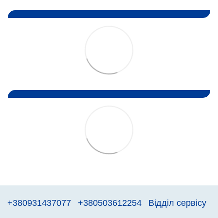
+380931437077
+380503612254
Відділ сервісу