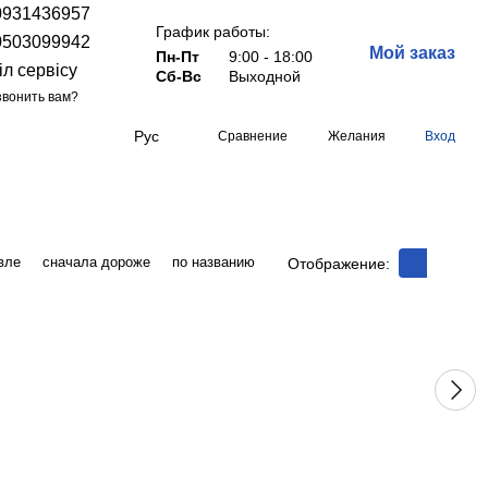
0931436957
График работы:
0503099942
Мой заказ
Пн-Пт
9:00 - 18:00
іл сервісу
Сб-Вс
Выходной
вонить вам?
Рус
Сравнение
Желания
Вход
вле
сначала дороже
по названию
Отображение: