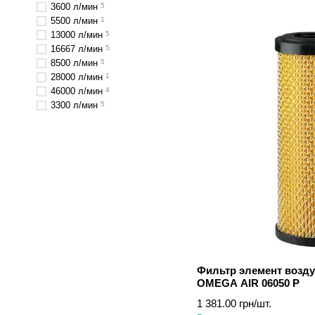
3600 л/мин
5
5500 л/мин
1
13000 л/мин
5
16667 л/мин
5
8500 л/мин
5
28000 л/мин
1
46000 л/мин
4
3300 л/мин
5
Фильтр элемент возд
OMEGA AIR 06050 P
1 381.00 грн/шт.