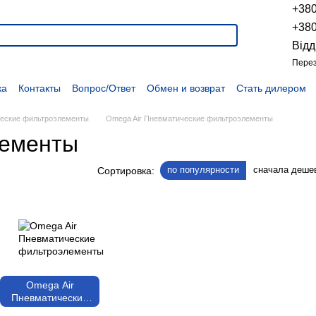
+38
+38
Відд
Перез
ка
Контакты
Вопрос/Ответ
Обмен и возврат
Стать дилером
укции
Наши проекты
Наши партнеры
Вакансии
Политика конфиденциальности
Договор оферты
Распродажа
еские фильтроэлементы
Omega Air Пневматические фильтроэлементы
лементы
по популярности
сначала деше
Сортировка:
Omega Air
Пневматические
фильтроэлементы