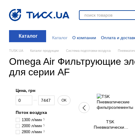
Перейти к основному контенту
Каталог
Каталог
О компании
Оплата и достав
Отзывы о магазине
Новости
О прод
Дополнительные материалы
Блог
TUSK.UA
Каталог продукции
Система подготовки воздуха
Пневматич
Omega Air Фильтрующие э
для серии AF
Цена, грн
От Цена, грн
До Цена, грн
OK
Поток воздуха
1300 л/мин
5
TSK
2000 л/мин
5
Пневматические
2800 л/мин
3
фильтроэлементы