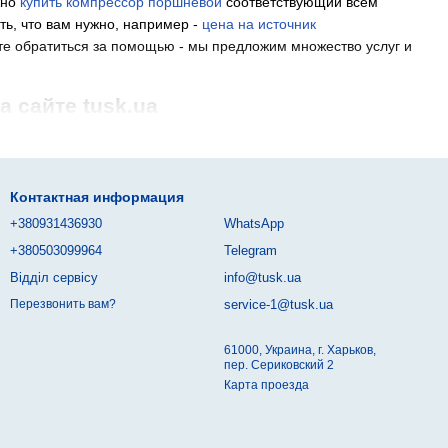
жно
купить компрессор поршневой
соответствующий всем
ь, что вам нужно, например -
цена на источник
е обратиться за помощью - мы предложим множество услуг и
 сайте tusk.ua
для вас стабильным партнером. Приобретайте у нас и
удование цены
можно у нас в каталоге, и другие цены на
офессиональную консультацию.
Стоимость солнечной панели
в
Контактная информация
ем наш ассортимент, чтобы дать вам самые актуальные
+380931436930
WhatsApp
одзержинску и другим городам Украины!
+380503099964
Telegram
спользования крестовины
Відділ сервісу
info@tusk.ua
ерных систем.
X-образные цанговые фитинги можно
service-1@tusk.ua
Перезвонить вам?
х видов оборудования на
компрессор
. Но чтобы создаваемые
ыбору этих и других элементов.
61000, Украина, г. Харьков,
пер. Сериковский 2
Карта проезда