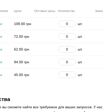
ой
внутренней
цанговый
наружной
й
резьбой
фитинг
резьбой
личия
Цена
Оптовые цены
Количество
Заказ
ии
108.00 грн
шт.
ии
72.00 грн
шт.
ии
62.00 грн
шт.
ии
94.00 грн
шт.
ии
45.00 грн
шт.
ства
е вы сможете найти все требуемое для ваших запросов. У нас