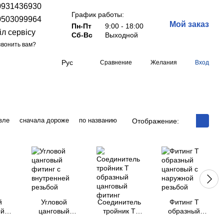
0931436930
График работы:
0503099964
Мой заказ
Пн-Пт
9:00 - 18:00
іл сервісу
Сб-Вс
Выходной
вонить вам?
Рус
Сравнение
Желания
Вход
вле
сначала дороже
по названию
Отображение:
й
Угловой
Соединитель
Фитинг Т
ый
цанговый
тройник Т
образный
с
фитинг с
образный
цанговый с