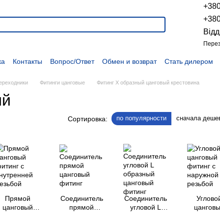
+38
+38
Відд
Перез
ка
Контакты
Вопрос/Ответ
Обмен и возврат
Стать дилером
укции
Наши проекты
Наши партнеры
Вакансии
Политика конфиденциальности
Договор оферты
Распродажа
переходники
Фитинги цанговые
Фитинг Х образный цанговый крестовина
ый
по популярности
сначала деше
Сортировка:
Прямой
Соединитель
Соединитель
Углово
цанговый
прямой
угловой L
цангов
фитинг с
цанговый
образный
фитинг 