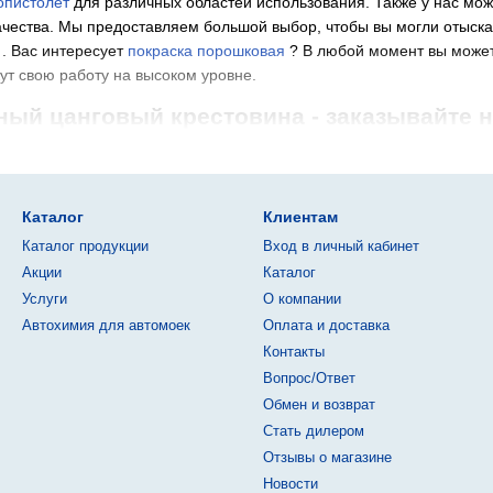
опистолет
для различных областей использования. Также у нас мо
ества. Мы предоставляем большой выбор, чтобы вы могли отыскат
. Вас интересует
покраска порошковая
? В любой момент вы может
т свою работу на высоком уровне.
ный цанговый крестовина - заказывайте на
де
бесперебойный источник питания купить
, наша компания станет 
ссными товарами и удобным обслуживанием. Найти
лазерное обор
а организация всегда рада вам помочь с шоппингом и оказать пр
Каталог
Клиентам
 и подходит высокому уровню качества товаров. Мы часто освежа
Каталог продукции
Вход в личный кабинет
айте у нас и у вас будет возможность получить доставку по Днепр
Акции
Каталог
говые фитинги: особенности выбора и и
Услуги
О компании
меняются для формирования пневматических и других видов инжен
Автохимия для автомоек
Оплата и доставка
ых установок, переносных устройств, для подключения различны
Контакты
ительно надежными и эффективными, важно взвешенно подойти к в
Вопрос/Ответ
Обмен и возврат
Стать дилером
Отзывы о магазине
Новости