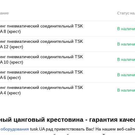
внутренней
фитинг
цанговый
наружн
резьбой
фитинг
резьбо
вание
Статус на
инг пневматический соединительный TSK
В налич
A 8 (крест)
инг пневматический соединительный TSK
В налич
A 12 (крест)
инг пневматический соединительный TSK
В налич
A 10 (крест)
инг пневматический соединительный TSK
В налич
A 6 (крест)
инг пневматический соединительный TSK
В налич
A 4 (крест)
ный цанговый крестовина - гарантия каче
 оборудования
tusk.UA рад приветствовать Вас! На нашем веб-сайт