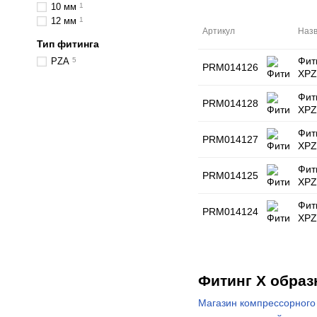
10 мм
1
наружной
резьбой
12 мм
1
Артикул
Наз
Тип фитинга
Фит
PZA
5
PRM014126
XPZ
Фит
PRM014128
XPZ
Фит
PRM014127
XPZ
Фит
PRM014125
XPZ
Фит
PRM014124
XPZ
Фитинг Х образ
Магазин компрессорного