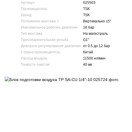
Артикул
025503
Производитель
TSK
Бренд
TSK
Положение монтажа 1:
Вертикально ±5°
Максимальное рабочее давление
16 бар
Тип монтажа
На магистраль
Присоединительная резьба
G1"
Диапазон регулирования давления
от 0.5 до 12 бар
Страна производитель
Китай
Расход воздуха
11500 нл/мин
Тонкость очистки
40 мк