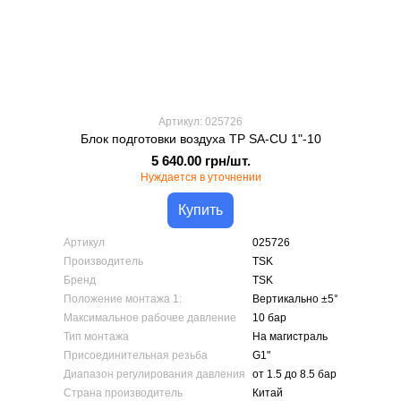
Артикул: 025726
Блок подготовки воздуха TP SA-CU 1"-10
5 640.00 грн/шт.
Нуждается в уточнении
Купить
Артикул
025726
Производитель
TSK
Бренд
TSK
Положение монтажа 1:
Вертикально ±5°
Максимальное рабочее давление
10 бар
Тип монтажа
На магистраль
Присоединительная резьба
G1"
Диапазон регулирования давления
от 1.5 до 8.5 бар
Страна производитель
Китай