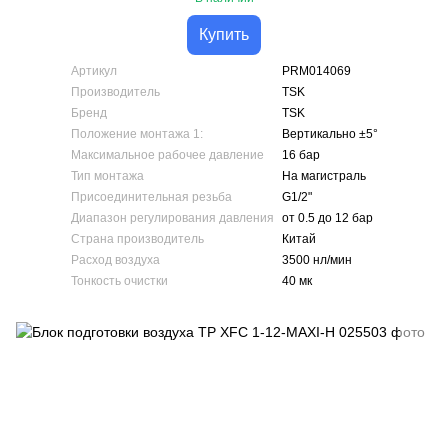
Купить
Артикул
PRM014069
Производитель
TSK
Бренд
TSK
Положение монтажа 1:
Вертикально ±5°
Максимальное рабочее давление
16 бар
Тип монтажа
На магистраль
Присоединительная резьба
G1/2"
Диапазон регулирования давления
от 0.5 до 12 бар
Страна производитель
Китай
Расход воздуха
3500 нл/мин
Тонкость очистки
40 мк