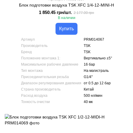
Блок подготовки воздуха TSK XFC 1/4-12-MINI-H
1 850.45 грн/шт.
2 177.00 грн
В наличии
Купить
Артикул
PRM014067
Производитель
TSK
Бренд
TSK
Положение монтажа 1:
Вертикально ±5°
Максимальное рабочее давление
16 бар
Тип монтажа
На магистраль
Присоединительная резьба
G1/4"
Диапазон регулирования давления
от 0.5 до 12 бар
Страна производитель
Китай
Расход воздуха
500 нл/мин
Тонкость очистки
40 мк