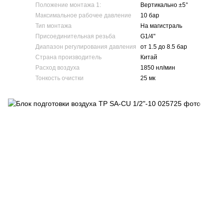
Положение монтажа 1:
Вертикально ±5°
Максимальное рабочее давление
10 бар
Тип монтажа
На магистраль
Присоединительная резьба
G1/4"
Диапазон регулирования давления
от 1.5 до 8.5 бар
Страна производитель
Китай
Расход воздуха
1850 нл/мин
Тонкость очистки
25 мк